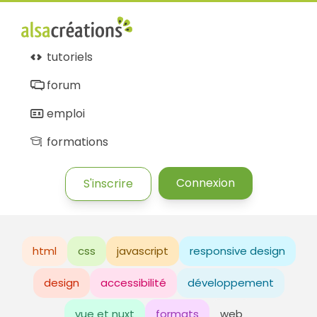
tutoriels
forum
emploi
formations
Connexion
S'inscrire
html
css
javascript
responsive design
design
accessibilité
développement
vue et nuxt
formats
web