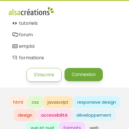
tutoriels
forum
emploi
formations
Connexion
S'inscrire
html
css
javascript
responsive design
design
accessibilité
développement
vue et nuxt
formats
web