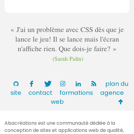
J'ai un problème avec CSS dès que je
lance le jeu! Il se lance mais l'écran
n'affiche rien. Que dois-je faire?
(Sarah Palin)
plan du
site
contact
formations
agence
Retou
web
en
haut
Alsacréations est une communauté dédiée à la
de
conception de sites et applications web de qualité,