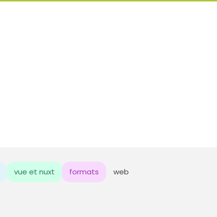
vue et nuxt
formats
web