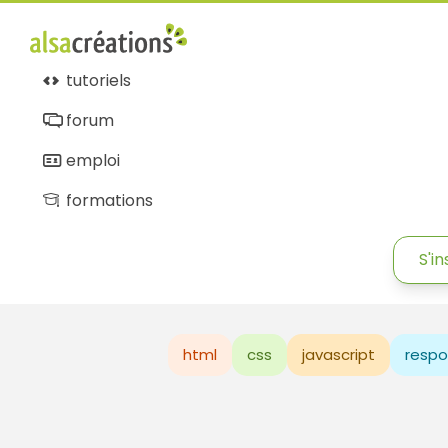
tutoriels
forum
emploi
formations
S'in
html
css
javascript
respo