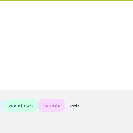
vue et nuxt
formats
web