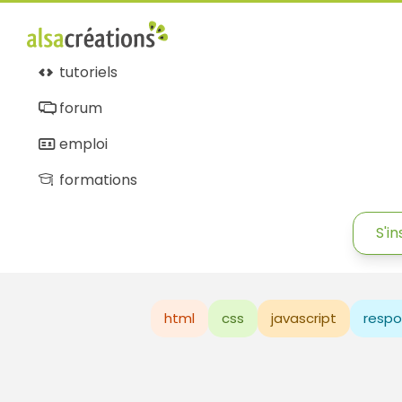
tutoriels
forum
emploi
formations
S'in
html
css
javascript
respo