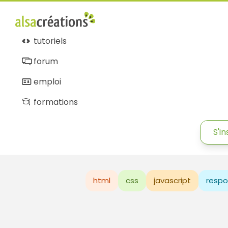
tutoriels
forum
emploi
formations
S'in
html
css
javascript
respo