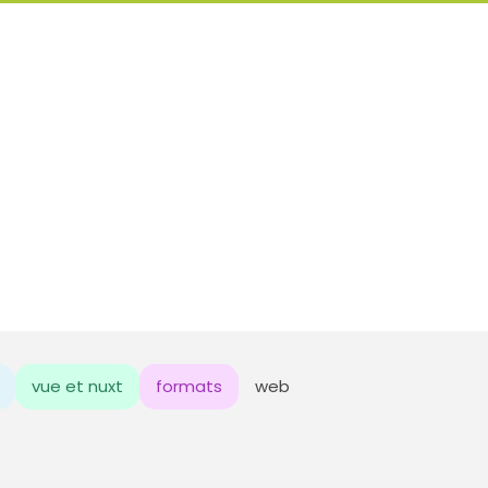
vue et nuxt
formats
web