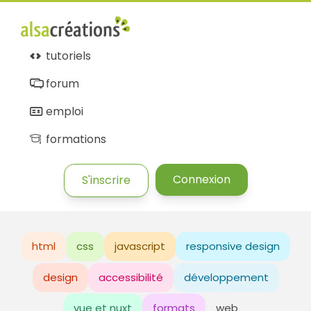
tutoriels
forum
emploi
formations
Connexion
S'inscrire
html
css
javascript
responsive design
design
accessibilité
développement
vue et nuxt
formats
web