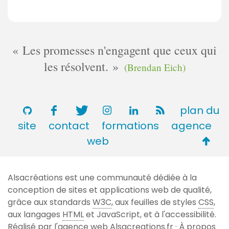
Les promesses n'engagent que ceux qui
les résolvent.
(Brendan Eich)
plan du
site
contact
formations
agence
Retou
web
en
haut
Alsacréations est une communauté dédiée à la
de
conception de sites et applications web de qualité,
page
grâce aux standards
W3C
, aux feuilles de styles
CSS
,
aux langages
HTML
et JavaScript, et à l'accessibilité.
Réalisé par l'agence web
Alsacreations.fr
·
À propos