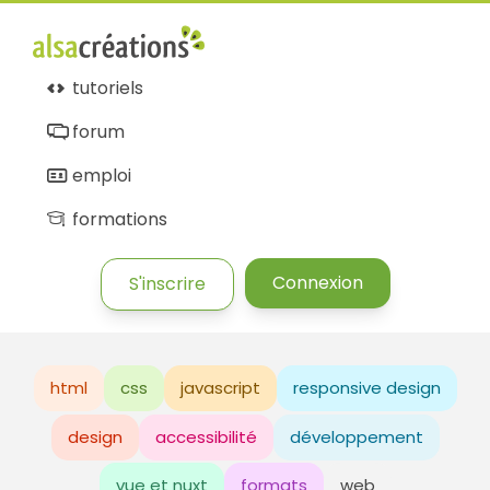
tutoriels
forum
emploi
formations
Connexion
S'inscrire
html
css
javascript
responsive design
design
accessibilité
développement
vue et nuxt
formats
web