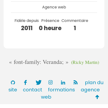
Agence web
Fidèle depuis
Présence
Commentaire
2011
0 heure
1
font-family: Veranda;
(Ricky Martin)
plan du
site
contact
formations
agence
Retou
web
en