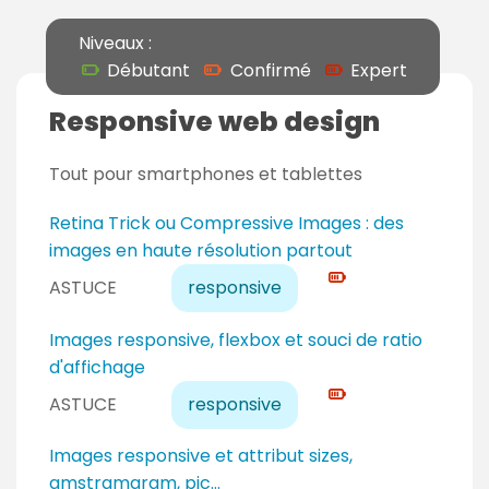
Niveaux :
Débutant
Confirmé
Expert
Responsive web design
Tout pour smartphones et tablettes
N
Retina Trick ou Compressive Images : des
i
images en haute résolution partout
v
ASTUCE
responsive
e
a
N
Images responsive, flexbox et souci de ratio
u
i
d'affichage
e
v
ASTUCE
responsive
x
e
p
a
N
Images responsive et attribut sizes,
e
u
i
amstramgram, pic...