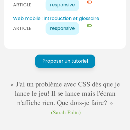
i
é
ARTICLE
responsive
e
u
v
r
d
e
N
Web mobile : introduction et glossaire
t
é
a
i
ARTICLE
responsive
b
u
v
u
c
e
t
o
a
a
n
u
n
f
Proposer un tutoriel
d
t
i
é
r
b
m
J'ai un problème avec CSS dès que je
u
é
t
lance le jeu! Il se lance mais l'écran
a
n'affiche rien. Que dois-je faire?
n
(Sarah Palin)
t