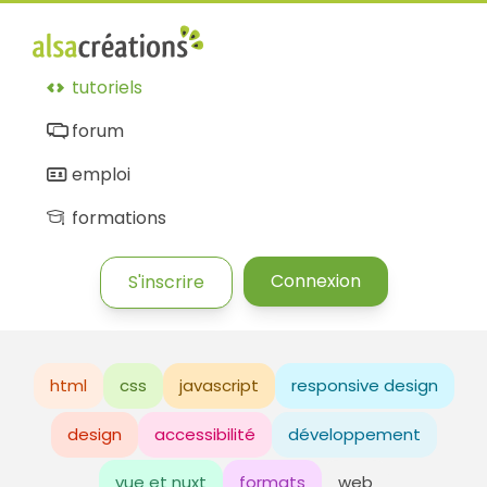
tutoriels
forum
emploi
formations
Connexion
S'inscrire
html
css
javascript
responsive design
design
accessibilité
développement
vue et nuxt
formats
web