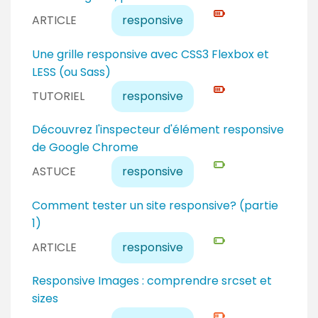
r
e
v
ARTICLE
responsive
t
x
e
p
a
N
Une grille responsive avec CSS3 Flexbox et
e
u
i
LESS (ou Sass)
r
e
v
TUTORIEL
responsive
t
x
e
p
a
N
Découvrez l'inspecteur d'élément responsive
e
u
i
de Google Chrome
r
e
v
ASTUCE
responsive
t
x
e
p
a
N
Comment tester un site responsive? (partie
e
u
i
1)
r
d
v
ARTICLE
responsive
t
é
e
b
a
N
Responsive Images : comprendre srcset et
u
u
i
sizes
t
d
v