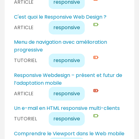
ARTICLE
responsive
a
é
e
n
b
a
N
C'est quoi le Responsive Web Design ?
t
u
u
i
ARTICLE
responsive
t
c
v
a
o
e
N
Menu de navigation avec amélioration
n
n
a
i
progressive
t
f
u
v
TUTORIEL
responsive
i
d
e
r
é
a
N
Responsive Webdesign – présent et futur de
m
b
u
i
l’adaptation mobile
é
u
c
v
ARTICLE
responsive
t
o
e
a
n
a
N
Un e-mail en HTML responsive multi-clients
n
f
u
i
t
TUTORIEL
responsive
i
e
v
r
x
e
N
Comprendre le Viewport dans le Web mobile
m
p
a