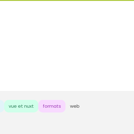
vue et nuxt
formats
web