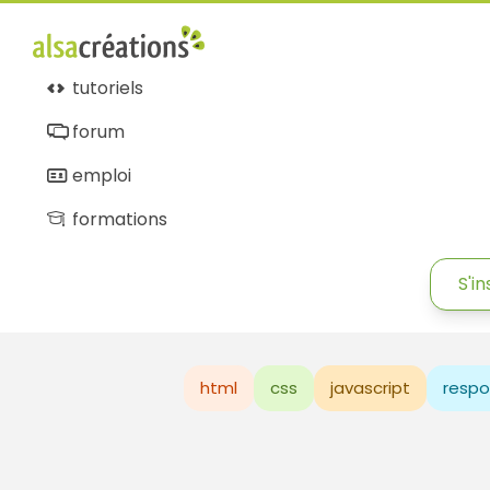
tutoriels
forum
emploi
formations
S'in
html
css
javascript
respo