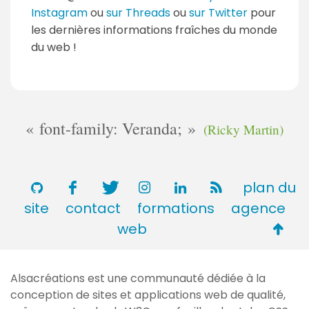
Instagram
ou
sur Threads
ou
sur Twitter
pour
les dernières informations fraîches du monde
du web !
font-family: Veranda;
(Ricky Martin)
plan du
site
contact
formations
agence
Retou
web
en
haut
Alsacréations est une communauté dédiée à la
de
conception de sites et applications web de qualité,