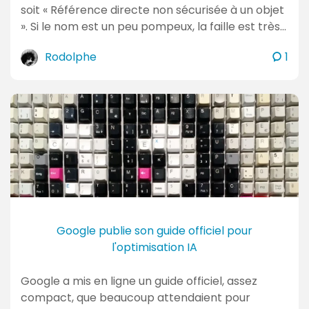
soit « Référence directe non sécurisée à un objet
». Si le nom est un peu pompeux, la faille est très…
c
Rodolphe
1
o
m
m
e
n
t
a
i
r
e
Google publie son guide officiel pour
s
l'optimisation IA
Google a mis en ligne un guide officiel, assez
compact, que beaucoup attendaient pour