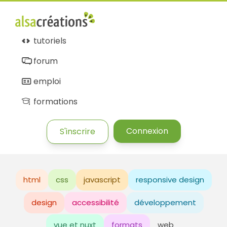
Alsacréations
tutoriels
forum
emploi
formations
Connexion
S'inscrire
html
css
javascript
responsive design
design
accessibilité
développement
vue et nuxt
formats
web