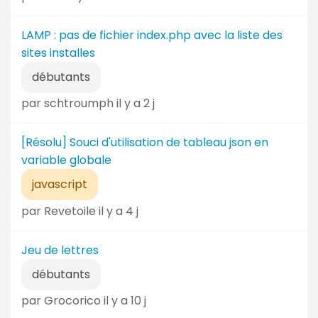
t
e
LAMP : pas de fichier index.php avec la liste des
sites installes
débutants
par schtroumph il y a 2 j
[Résolu] Souci d'utilisation de tableau json en
variable globale
javascript
par Revetoile il y a 4 j
Jeu de lettres
débutants
par Grocorico il y a 10 j