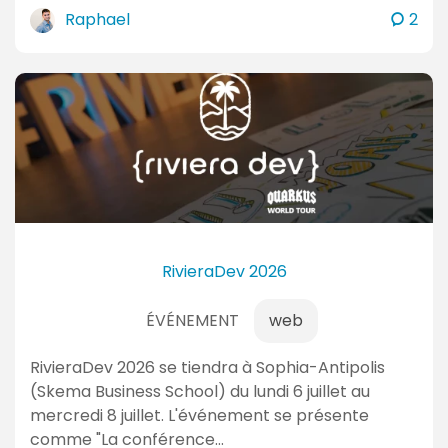
u
c
Raphael
2
a
o
l
m
m
i
e
t
n
é
t
s
a
i
r
e
RivieraDev 2026
s
ÉVÉNEMENT
web
RivieraDev 2026 se tiendra à Sophia-Antipolis
(Skema Business School) du lundi 6 juillet au
mercredi 8 juillet. L'événement se présente
comme "La conférence…