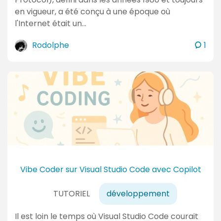
en vigueur, a été conçu à une époque où
l'Internet était un…
c
Rodolphe
1
o
m
m
e
n
t
a
i
r
e
Vibe Coder sur Visual Studio Code avec Copilot
s
TUTORIEL
développement
Il est loin le temps où Visual Studio Code courait