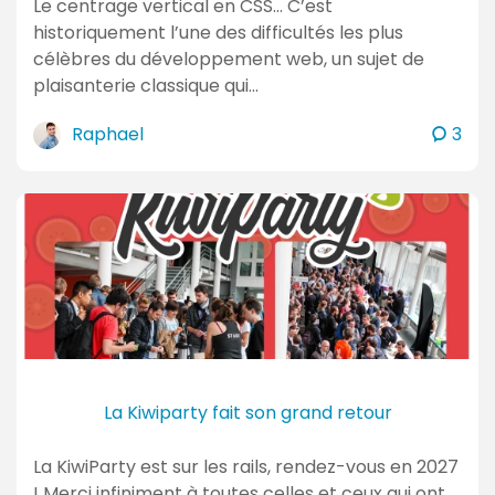
Le centrage vertical en CSS… C’est
historiquement l’une des difficultés les plus
célèbres du développement web, un sujet de
plaisanterie classique qui…
c
Raphael
3
o
m
m
e
n
t
a
i
r
e
La Kiwiparty fait son grand retour
s
La KiwiParty est sur les rails, rendez-vous en 2027
! Merci infiniment à toutes celles et ceux qui ont