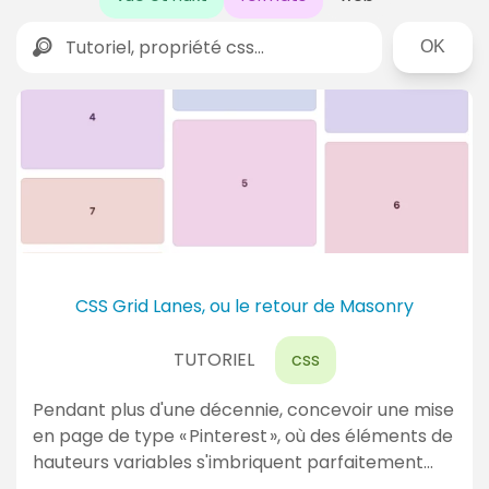
Rechercher
D
e
r
n
i
è
r
CSS Grid Lanes, ou le retour de Masonry
e
TUTORIEL
css
s
a
Pendant plus d'une décennie, concevoir une mise
c
en page de type « Pinterest », où des éléments de
t
hauteurs variables s'imbriquent parfaitement…