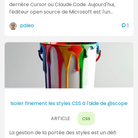
derrière Cursor ou Claude Code. Aujourd'hui,
l'éditeur open source de Microsoft est l'un…
c
paleo
1
o
m
m
e
n
t
a
i
r
e
Isoler finement les styles CSS à l'aide de @scope
s
ARTICLE
css
La gestion de la portée des styles est un défi