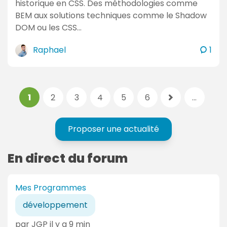
historique en CSS. Des méthodologies comme
BEM aux solutions techniques comme le Shadow
DOM ou les CSS…
c
Raphael
1
o
m
m
P
p
1
2
3
4
5
6
...
e
p
a
a
n
a
g
g
t
g
Proposer une actualité
e
e
a
e
s
a
i
s
En direct du forum
:
c
r
u
t
e
i
i
s
Mes Programmes
v
v
a
développement
e
n
:
par JGP il y a 9 min