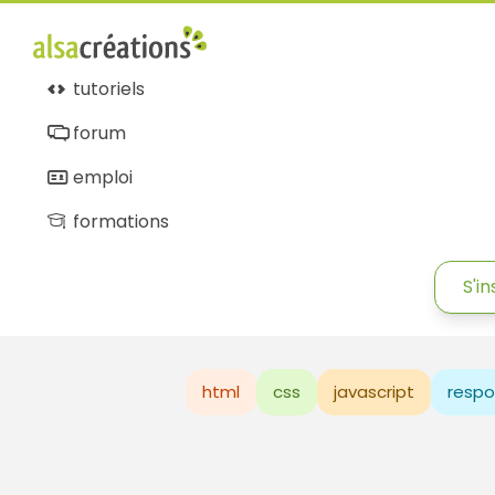
tutoriels
forum
emploi
formations
S'in
html
css
javascript
respo