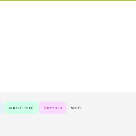
vue et nuxt
formats
web