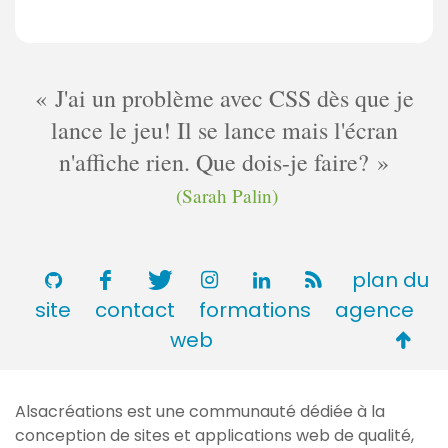
J'ai un problème avec CSS dès que je
lance le jeu! Il se lance mais l'écran
n'affiche rien. Que dois-je faire?
(Sarah Palin)
plan du
site
contact
formations
agence
Retou
web
en
haut
Alsacréations est une communauté dédiée à la
de
conception de sites et applications web de qualité,