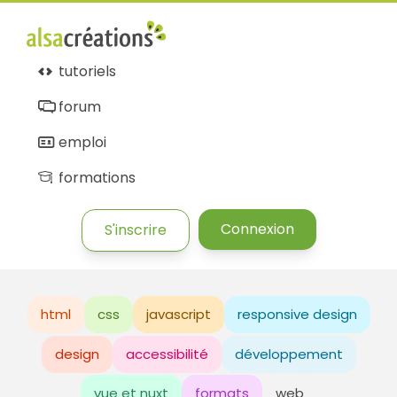
tutoriels
forum
emploi
formations
Connexion
S'inscrire
html
css
javascript
responsive design
design
accessibilité
développement
vue et nuxt
formats
web