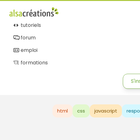
tutoriels
forum
emploi
formations
S'in
html
css
javascript
respo