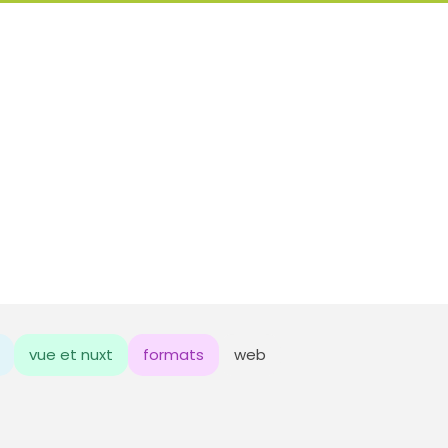
vue et nuxt
formats
web