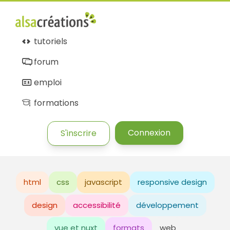
tutoriels
forum
emploi
formations
Connexion
S'inscrire
html
css
javascript
responsive design
design
accessibilité
développement
vue et nuxt
formats
web