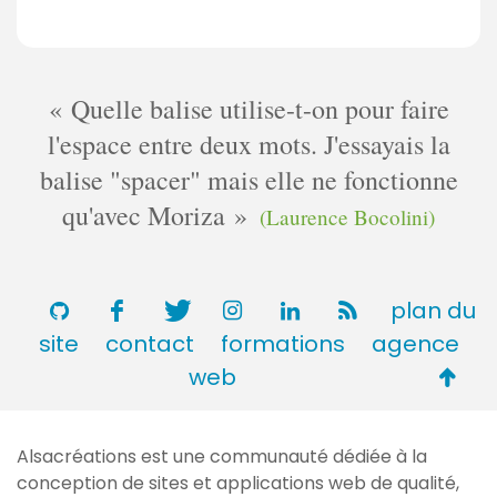
Quelle balise utilise-t-on pour faire
l'espace entre deux mots. J'essayais la
balise "spacer" mais elle ne fonctionne
qu'avec Moriza
(Laurence Bocolini)
plan du
site
contact
formations
agence
Retou
web
en
haut
Alsacréations est une communauté dédiée à la
de
conception de sites et applications web de qualité,