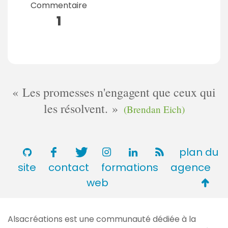
Commentaire
1
Les promesses n'engagent que ceux qui
les résolvent.
(Brendan Eich)
plan du
site
contact
formations
agence
Retou
web
en
haut
Alsacréations est une communauté dédiée à la