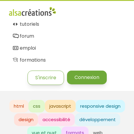
tutoriels
forum
emploi
formations
Connexion
S'inscrire
html
css
javascript
responsive design
design
accessibilité
développement
vue et nuxt
formats
web