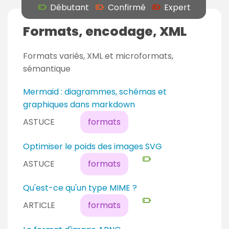
Débutant
Confirmé
Expert
Formats, encodage, XML
Formats variés, XML et microformats,
sémantique
Mermaid : diagrammes, schémas et
graphiques dans markdown
ASTUCE
formats
N
Optimiser le poids des images SVG
i
ASTUCE
formats
v
e
N
Qu'est-ce qu'un type MIME ?
a
i
ARTICLE
formats
u
v
d
e