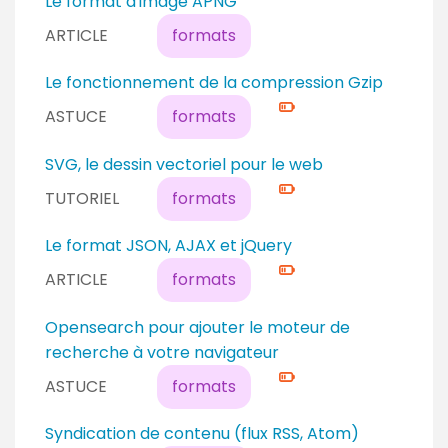
Le format d'image APNG
é
a
ARTICLE
formats
b
u
u
d
N
Le fonctionnement de la compression Gzip
t
é
i
a
ASTUCE
formats
b
v
n
u
e
t
N
SVG, le dessin vectoriel pour le web
t
a
i
a
TUTORIEL
formats
u
v
n
c
e
t
N
Le format JSON, AJAX et jQuery
o
a
i
ARTICLE
formats
n
u
v
f
c
e
N
Opensearch pour ajouter le moteur de
i
o
a
i
recherche à votre navigateur
r
n
u
v
m
ASTUCE
formats
f
c
e
é
i
o
a
N
Syndication de contenu (flux RSS, Atom)
r
n