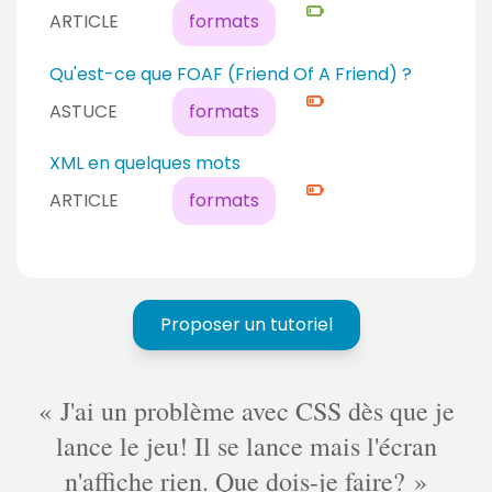
u
i
m
ARTICLE
formats
f
c
v
é
i
o
e
N
Qu'est-ce que FOAF (Friend Of A Friend) ?
r
n
a
i
m
ASTUCE
formats
f
u
v
é
i
d
e
N
XML en quelques mots
r
é
a
i
m
ARTICLE
formats
b
u
v
é
u
c
e
t
o
a
a
n
u
n
f
Proposer un tutoriel
c
t
i
o
r
n
m
J'ai un problème avec CSS dès que je
f
é
i
lance le jeu! Il se lance mais l'écran
r
n'affiche rien. Que dois-je faire?
m