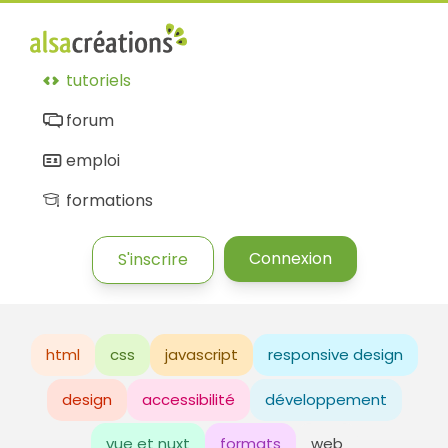
tutoriels
forum
emploi
formations
Connexion
S'inscrire
html
css
javascript
responsive design
design
accessibilité
développement
vue et nuxt
formats
web