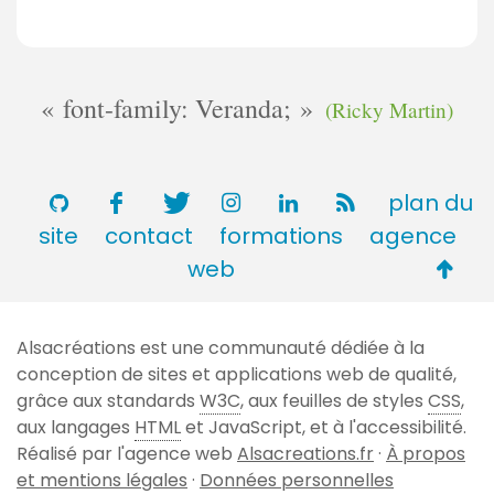
font-family: Veranda;
(Ricky Martin)
plan du
site
contact
formations
agence
Retou
web
en
haut
Alsacréations est une communauté dédiée à la
de
conception de sites et applications web de qualité,
page
grâce aux standards
W3C
, aux feuilles de styles
CSS
,
aux langages
HTML
et JavaScript, et à l'accessibilité.
Réalisé par l'agence web
Alsacreations.fr
·
À propos
et mentions légales
·
Données personnelles