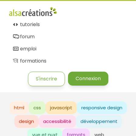
tutoriels
forum
emploi
formations
Connexion
S'inscrire
html
css
javascript
responsive design
design
accessibilité
développement
vue et nuxt
formats
web