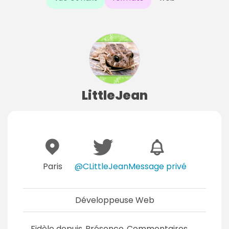
LittleJean
Paris
@CLittleJean
Message privé
Développeuse Web
Fidèle depuis
Présence
Commentaires