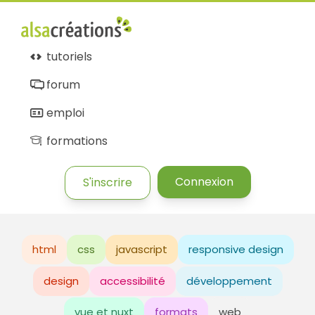
tutoriels
forum
emploi
formations
Connexion
S'inscrire
html
css
javascript
responsive design
design
accessibilité
développement
vue et nuxt
formats
web