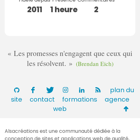
2011
1 heure
2
Les promesses n'engagent que ceux qui
les résolvent.
(Brendan Eich)
plan du
site
contact
formations
agence
Retou
web
en
haut
Alsacréations est une communauté dédiée à la
de
conception de sites et applications web de qualité,