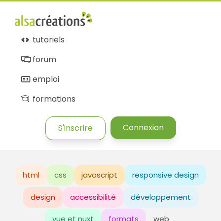
tutoriels
forum
emploi
formations
Connexion
S'inscrire
html
css
javascript
responsive design
design
accessibilité
développement
vue et nuxt
formats
web