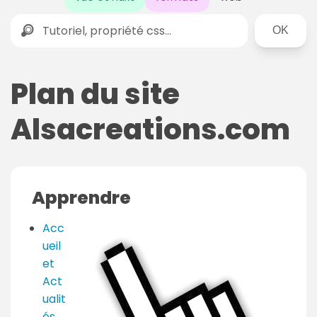
Rechercher
Plan du site
Alsacreations.com
Apprendre
Acc
ueil
et
Act
ualit
és