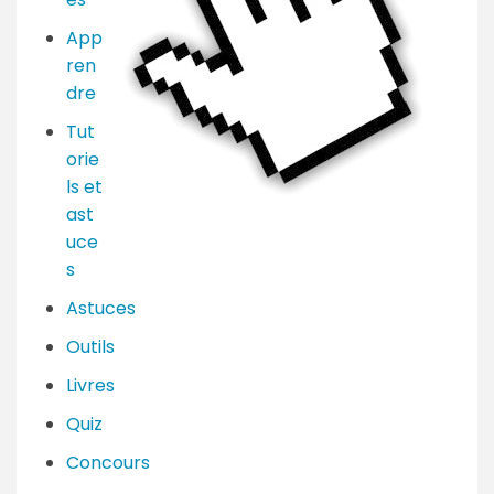
App
ren
dre
Tut
orie
ls et
ast
uce
s
Astuces
Outils
Livres
Quiz
Concours