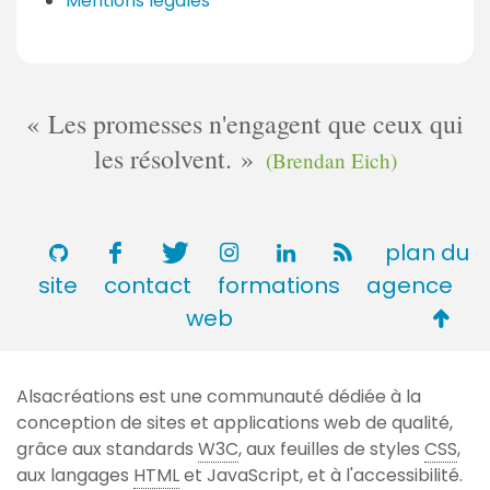
Mentions légales
Les promesses n'engagent que ceux qui
les résolvent.
(Brendan Eich)
plan du
site
contact
formations
agence
Retou
web
en
haut
Alsacréations est une communauté dédiée à la
de
conception de sites et applications web de qualité,
page
grâce aux standards
W3C
, aux feuilles de styles
CSS
,
aux langages
HTML
et JavaScript, et à l'accessibilité.