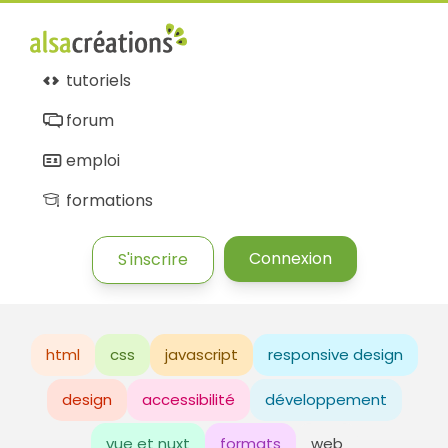
tutoriels
forum
emploi
formations
Connexion
S'inscrire
html
css
javascript
responsive design
design
accessibilité
développement
vue et nuxt
formats
web