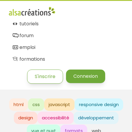
tutoriels
forum
emploi
formations
Connexion
S'inscrire
html
css
javascript
responsive design
design
accessibilité
développement
vue et nuxt
formats
web