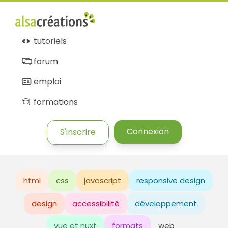
tutoriels
forum
emploi
formations
Connexion
S'inscrire
html
css
javascript
responsive design
design
accessibilité
développement
vue et nuxt
formats
web