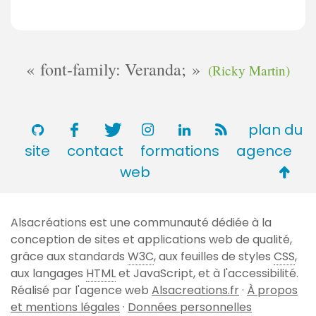
font-family: Veranda;
(Ricky Martin)
plan du
site
contact
formations
agence
Retou
web
en
haut
Alsacréations est une communauté dédiée à la
de
conception de sites et applications web de qualité,
page
grâce aux standards
W3C
, aux feuilles de styles
CSS
,
aux langages
HTML
et JavaScript, et à l'accessibilité.
Réalisé par l'agence web
Alsacreations.fr
·
À propos
et mentions légales
·
Données personnelles