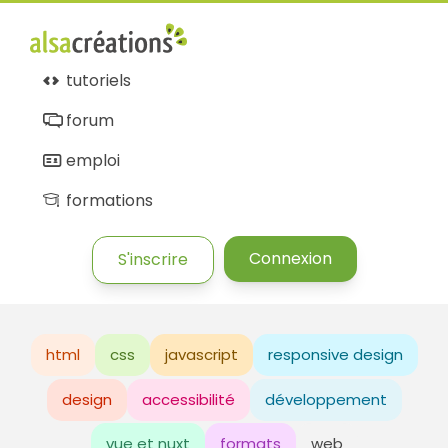
tutoriels
forum
emploi
formations
Connexion
S'inscrire
html
css
javascript
responsive design
design
accessibilité
développement
vue et nuxt
formats
web