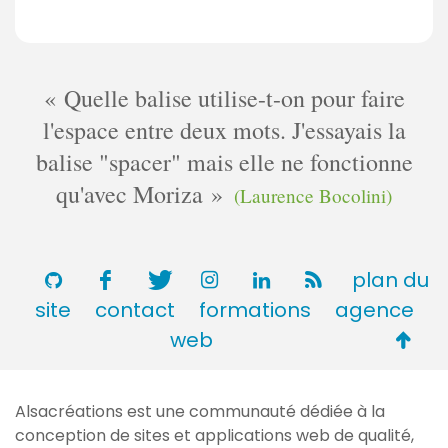
Quelle balise utilise-t-on pour faire
l'espace entre deux mots. J'essayais la
balise "spacer" mais elle ne fonctionne
qu'avec Moriza
(Laurence Bocolini)
plan du
site
contact
formations
agence
Retou
web
en
haut
Alsacréations est une communauté dédiée à la
de
conception de sites et applications web de qualité,