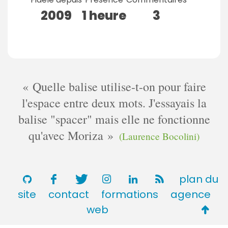
2009
1 heure
3
Quelle balise utilise-t-on pour faire
l'espace entre deux mots. J'essayais la
balise "spacer" mais elle ne fonctionne
qu'avec Moriza
(Laurence Bocolini)
plan du
site
contact
formations
agence
Retou
web
en