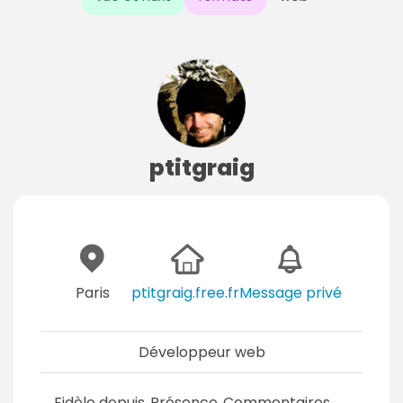
ptitgraig
Paris
ptitgraig.free.fr
Message privé
Développeur web
Fidèle depuis
Présence
Commentaires