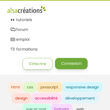
tutoriels
forum
emploi
formations
Connexion
S'inscrire
html
css
javascript
responsive design
design
accessibilité
développement
vue et nuxt
formats
web