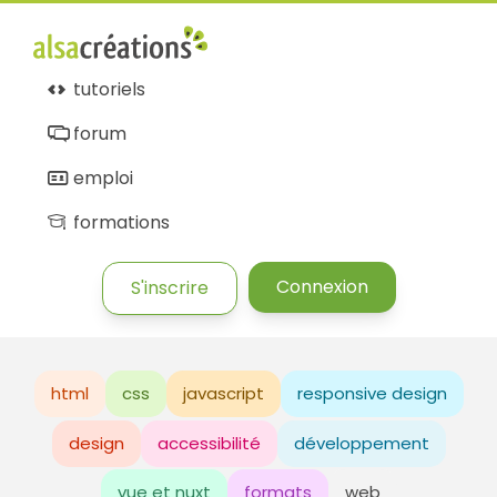
tutoriels
forum
emploi
formations
Connexion
S'inscrire
html
css
javascript
responsive design
design
accessibilité
développement
vue et nuxt
formats
web