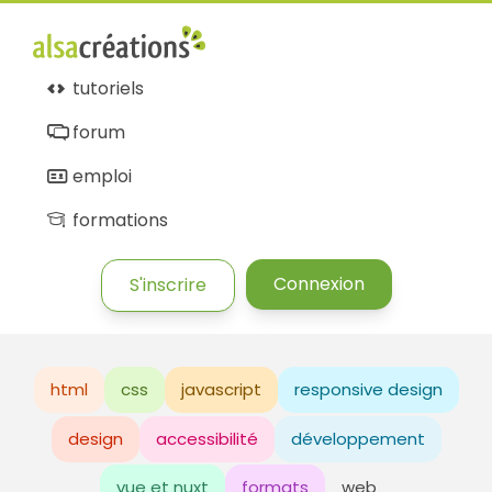
tutoriels
forum
emploi
formations
Connexion
S'inscrire
html
css
javascript
responsive design
design
accessibilité
développement
vue et nuxt
formats
web