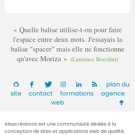
Quelle balise utilise-t-on pour faire
l'espace entre deux mots. J'essayais la
balise "spacer" mais elle ne fonctionne
qu'avec Moriza
(Laurence Bocolini)
plan du
site
contact
formations
agence
Retou
web
en
haut
Alsacréations est une communauté dédiée à la
de
conception de sites et applications web de qualité,