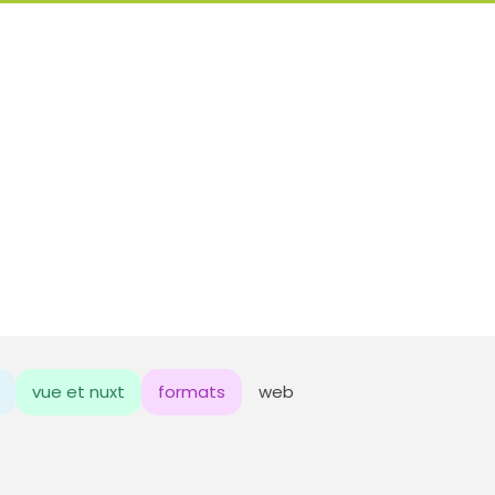
vue et nuxt
formats
web