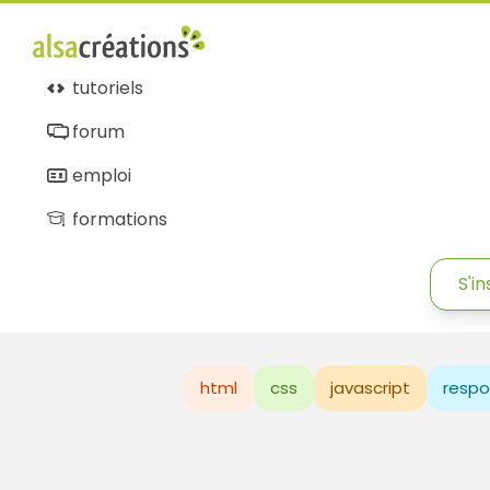
tutoriels
forum
emploi
formations
S'in
html
css
javascript
respo