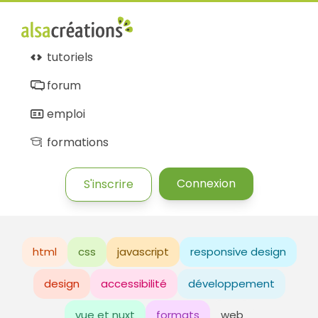
tutoriels
forum
emploi
formations
Connexion
S'inscrire
html
css
javascript
responsive design
design
accessibilité
développement
vue et nuxt
formats
web