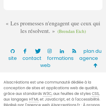
Les promesses n'engagent que ceux qui
les résolvent.
(Brendan Eich)
plan du
site
contact
formations
agence
Retou
web
en
haut
Alsacréations est une communauté dédiée à la
de
conception de sites et applications web de qualité,
page
grâce aux standards
W3C
, aux feuilles de styles
CSS
,
aux langages
HTML
et JavaScript, et à l'accessibilité.
Réalisé par l'agence web
Alsacreations.fr
·
À propos