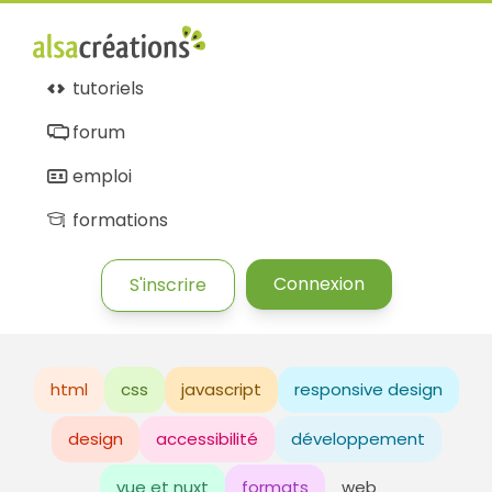
tutoriels
forum
emploi
formations
Connexion
S'inscrire
html
css
javascript
responsive design
design
accessibilité
développement
vue et nuxt
formats
web