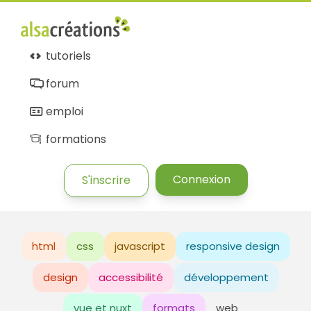
tutoriels
forum
emploi
formations
Connexion
S'inscrire
html
css
javascript
responsive design
design
accessibilité
développement
vue et nuxt
formats
web