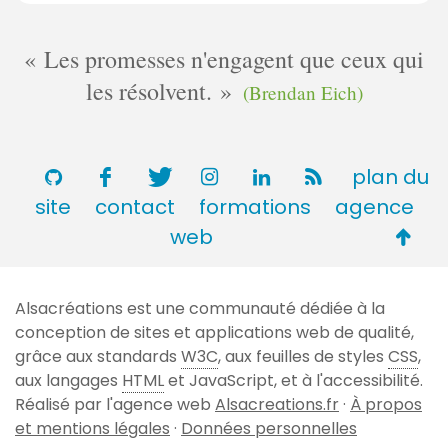
Les promesses n'engagent que ceux qui
les résolvent.
(Brendan Eich)
plan du
site
contact
formations
agence
Retou
web
en
haut
Alsacréations est une communauté dédiée à la
de
conception de sites et applications web de qualité,
page
grâce aux standards
W3C
, aux feuilles de styles
CSS
,
aux langages
HTML
et JavaScript, et à l'accessibilité.
Réalisé par l'agence web
Alsacreations.fr
·
À propos
et mentions légales
·
Données personnelles