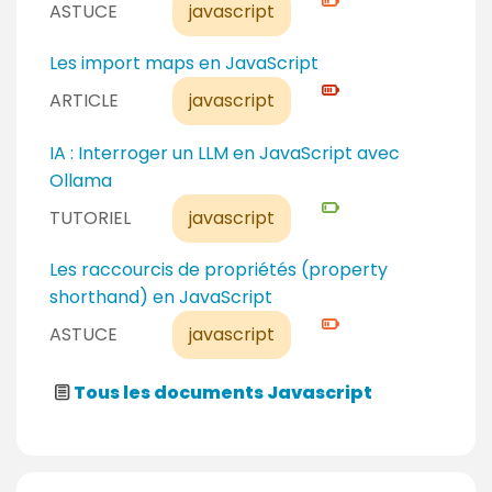
i
ASTUCE
javascript
n
u
v
f
d
e
N
Les import maps en JavaScript
i
é
a
i
r
ARTICLE
javascript
b
u
v
m
u
c
e
é
N
IA : Interroger un LLM en JavaScript avec
t
o
a
i
Ollama
a
n
u
v
n
TUTORIEL
javascript
f
e
e
t
i
x
a
N
Les raccourcis de propriétés (property
r
p
u
i
shorthand) en JavaScript
m
e
d
v
é
ASTUCE
javascript
r
é
e
t
b
a
Tous les documents Javascript
u
u
t
c
a
o
n
n