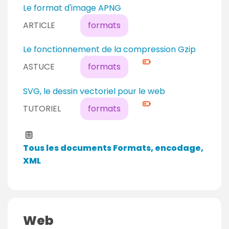
d
e
Le format d'image APNG
é
a
ARTICLE
formats
b
u
u
d
N
Le fonctionnement de la compression Gzip
t
é
i
a
ASTUCE
formats
b
v
n
u
e
t
N
SVG, le dessin vectoriel pour le web
t
a
i
a
TUTORIEL
formats
u
v
n
c
e
t
o
a
Tous les documents Formats, encodage,
n
u
XML
f
c
i
o
r
n
m
f
é
Web
i