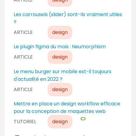
Les carrousels (slider) sont-ils vraiment utiles
?
ARTICLE
design
Le plugin figma du mois : Neumorphism
ARTICLE
design
Le menu burger sur mobile est-il toujours
d'actualité en 2022 ?
ARTICLE
design
N
Mettre en place un design workflow efficace
i
pour la conception de maquettes web
v
TUTORIEL
design
e
a