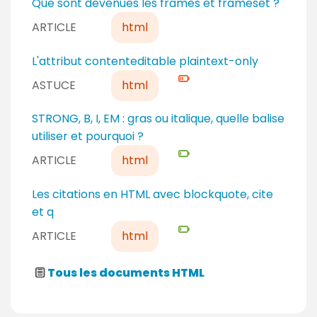
Que sont devenues les frames et frameset ?
a
ARTICLE
html
u
c
N
L'attribut contenteditable plaintext-only
o
i
ASTUCE
html
n
v
f
e
N
STRONG, B, I, EM : gras ou italique, quelle balise
i
a
i
utiliser et pourquoi ?
r
u
v
m
ARTICLE
html
c
e
é
o
a
N
Les citations en HTML avec blockquote, cite
n
u
i
et q
f
d
v
ARTICLE
html
i
é
e
r
b
a
m
Tous les documents HTML
u
u
é
t
d
a