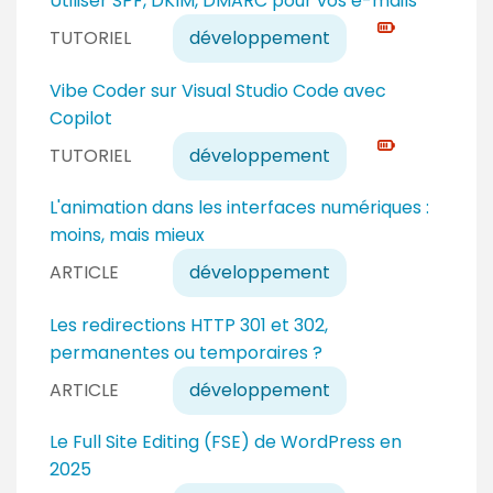
Utiliser SPF, DKIM, DMARC pour vos e-mails
a
i
TUTORIEL
développement
u
v
c
e
N
Vibe Coder sur Visual Studio Code avec
o
a
i
Copilot
n
u
v
TUTORIEL
développement
f
e
e
i
x
a
L'animation dans les interfaces numériques :
r
p
u
moins, mais mieux
m
e
e
é
ARTICLE
développement
r
x
t
p
Les redirections HTTP 301 et 302,
e
permanentes ou temporaires ?
r
ARTICLE
développement
t
Le Full Site Editing (FSE) de WordPress en
2025