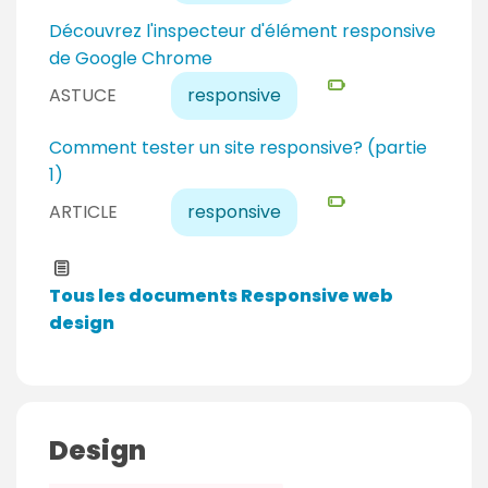
p
a
N
Découvrez l'inspecteur d'élément responsive
e
u
i
de Google Chrome
r
e
v
ASTUCE
responsive
t
x
e
p
a
N
Comment tester un site responsive? (partie
e
u
i
1)
r
d
v
ARTICLE
responsive
t
é
e
b
a
u
u
Tous les documents Responsive web
t
d
design
a
é
n
b
t
u
t
Design
a
n