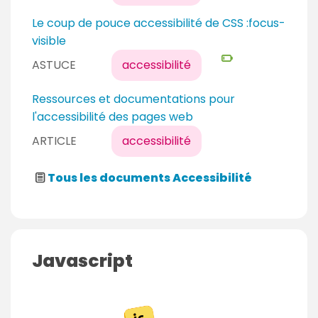
v
t
e
N
Le coup de pouce accessibilité de CSS :focus-
a
a
i
visible
n
u
v
t
ASTUCE
accessibilité
d
e
é
a
Ressources et documentations pour
b
u
l'accessibilité des pages web
u
d
ARTICLE
accessibilité
t
é
a
b
n
Tous les documents Accessibilité
u
t
t
a
n
t
Javascript