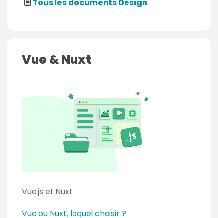
Tous les documents Design
u
d
é
b
Vue & Nuxt
u
t
a
n
t
Vue.js et Nuxt
N
Vue ou Nuxt, lequel choisir ?