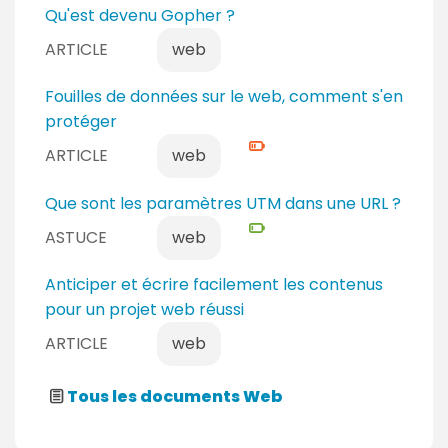
Qu'est devenu Gopher ?
ARTICLE
web
N
Fouilles de données sur le web, comment s'en
i
protéger
v
ARTICLE
web
e
a
N
Que sont les paramètres UTM dans une URL ?
u
i
ASTUCE
web
c
v
o
e
Anticiper et écrire facilement les contenus
n
a
pour un projet web réussi
f
u
ARTICLE
web
i
d
r
é
m
Tous les documents Web
b
é
u