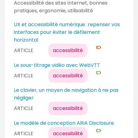
Accessibilité des sites internet, bonnes
pratiques, ergonomie, utilisabilité
N
UX et accessibilité numérique : repenser vos
i
interfaces pour éviter le défilement
v
horizontal
e
ARTICLE
accessibilité
a
u
N
Le sous-titrage vidéo avec WebVTT
c
i
ARTICLE
accessibilité
o
v
n
e
Le clavier, un moyen de navigation à ne pas
f
a
négliger
i
u
ARTICLE
accessibilité
r
d
m
é
N
Le modèle de conception ARIA Disclosure
é
b
i
ARTICLE
accessibilité
u