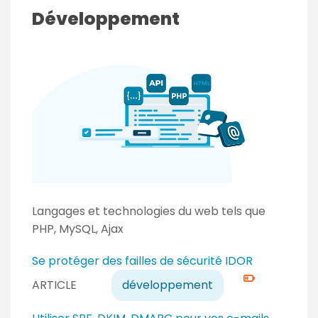
t
Développement
f
i
r
m
é
Langages et technologies du web tels que
PHP, MySQL, Ajax
N
Se protéger des failles de sécurité IDOR
i
ARTICLE
développement
v
e
N