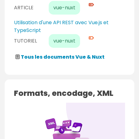
i
ARTICLE
vue-nuxt
v
e
N
Utilisation d'une API REST avec Vue.js et
a
i
TypeScript
u
v
TUTORIEL
vue-nuxt
e
e
x
a
Tous les documents Vue & Nuxt
p
u
e
c
r
o
t
n
Formats, encodage, XML
f
i
r
m
é