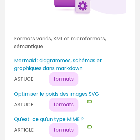
Formats variés, XML et microformats,
sémantique
Mermaid : diagrammes, schémas et
graphiques dans markdown
ASTUCE
formats
N
Optimiser le poids des images SVG
i
ASTUCE
formats
v
e
N
Qu'est-ce qu'un type MIME ?
a
i
ARTICLE
formats
u
v