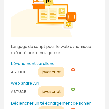
Langage de script pour le web dynamique
exécuté par le navigateur
N
L'événement scrollend
i
ASTUCE
javascript
v
e
N
Web Share API
a
i
ASTUCE
javascript
u
v
c
e
N
Déclencher un téléchargement de fichier
o
a