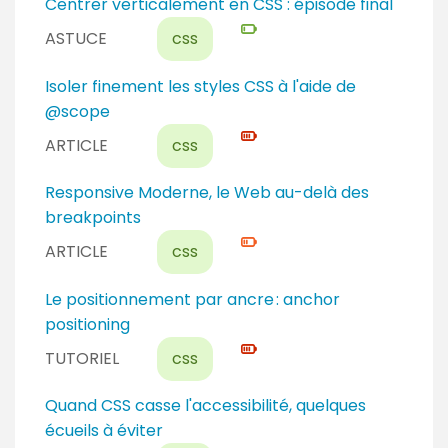
N
Centrer verticalement en CSS : épisode final
a
i
ASTUCE
css
u
v
e
e
N
Isoler finement les styles CSS à l'aide de
x
a
i
@scope
p
u
v
ARTICLE
css
e
d
e
r
é
a
N
Responsive Moderne, le Web au-delà des
t
b
u
i
breakpoints
u
e
v
ARTICLE
css
t
x
e
a
p
a
N
Le positionnement par ancre : anchor
n
e
u
i
positioning
t
r
c
v
TUTORIEL
css
t
o
e
n
a
N
Quand CSS casse l'accessibilité, quelques
f
u
i
écueils à éviter
i