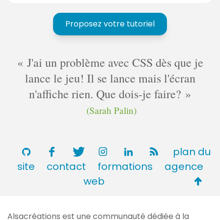
t
a
Proposez votre tutoriel
n
t
J'ai un problème avec CSS dès que je
lance le jeu! Il se lance mais l'écran
n'affiche rien. Que dois-je faire?
(Sarah Palin)
plan du
site
contact
formations
agence
Retou
web
en
haut
Alsacréations est une communauté dédiée à la