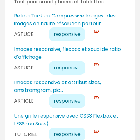
Tout pour smartphones et tablettes
N
Retina Trick ou Compressive Images : des
i
images en haute résolution partout
v
ASTUCE
responsive
e
a
N
Images responsive, flexbox et souci de ratio
u
i
d'affichage
e
v
ASTUCE
responsive
x
e
p
a
N
Images responsive et attribut sizes,
e
u
i
amstramgram, pic...
r
e
v
ARTICLE
responsive
t
x
e
p
a
N
Une grille responsive avec CSS3 Flexbox et
e
u
i
LESS (ou Sass)
r
e
v
TUTORIEL
responsive
t
x
e