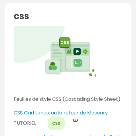
é
n
b
t
CSS
u
t
a
n
t
Feuilles de style CSS (Cascading Style Sheet)
N
CSS Grid Lanes, ou le retour de Masonry
i
TUTORIEL
css
v
e