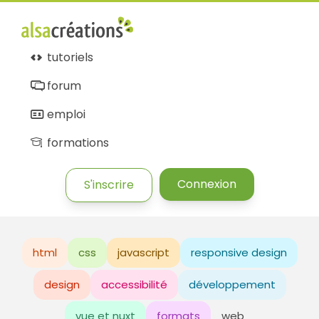
tutoriels
forum
emploi
formations
Connexion
S'inscrire
html
css
javascript
responsive design
design
accessibilité
développement
vue et nuxt
formats
web