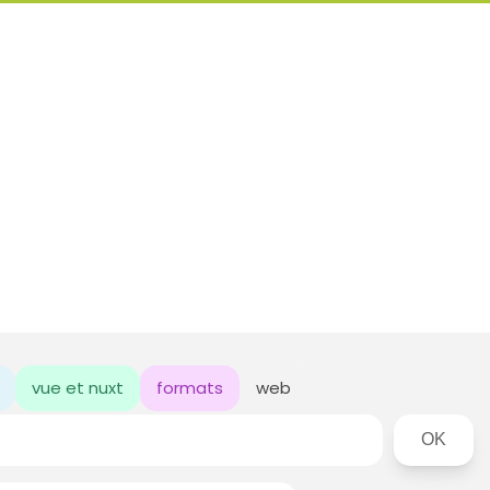
vue et nuxt
formats
web
Rechercher