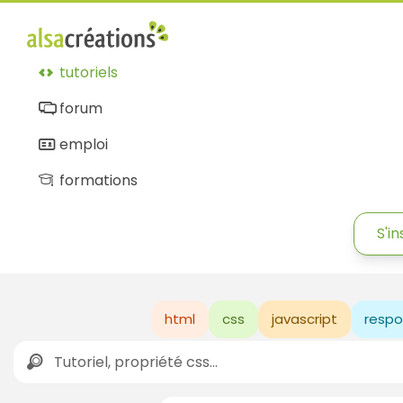
tutoriels
forum
emploi
formations
S'in
html
css
javascript
respo