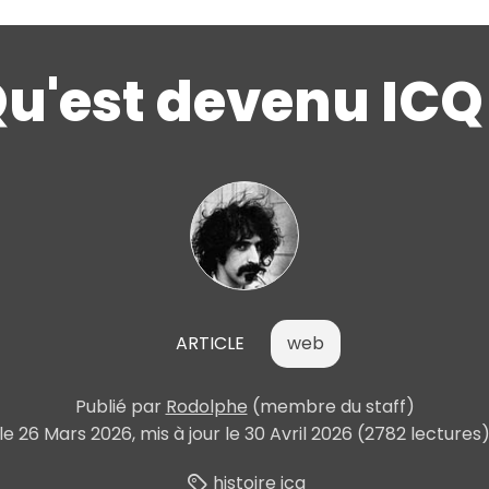
u'est devenu ICQ
ARTICLE
web
Publié
par
Rodolphe
(membre du staff)
le
26 Mars 2026
, mis à jour le
30 Avril 2026
(2782 lectures
histoire
icq