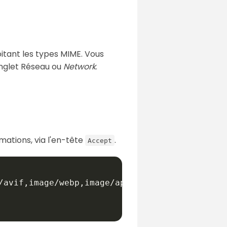
loitant les types MIME. Vous
 onglet Réseau ou
Network
.
mations, via l'en-tête
.
Accept
/avif,image/webp,image/apng,*/*;q=0.8,applica