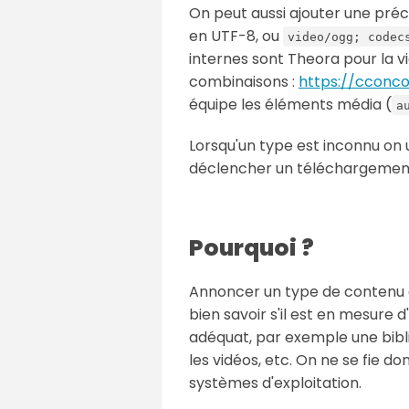
On peut aussi ajouter une pré
en UTF-8, ou
video/ogg; codec
internes sont Theora pour la v
combinaisons :
https://cconco
équipe les éléments média (
a
Lorsqu'un type est inconnu on u
déclencher un téléchargement
Pourquoi ?
Annoncer un type de contenu 
bien savoir s'il est en mesure d
adéquat, par exemple une bib
les vidéos, etc. On ne se fie d
systèmes d'exploitation.