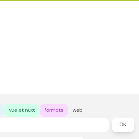
vue et nuxt
formats
web
Rechercher