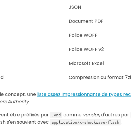
JSON
Document PDF
Police WOFF
Police WOFF v2
Microsoft Excel
ed
Compression au format 7z
ez le concept. Une
liste assez impressionnante de types re
rs Authority
.
vent être préfixés par
comme
vendor
, d'autres par
.vnd
lash s'en souvient avec
.
application/x-shockwave-flash