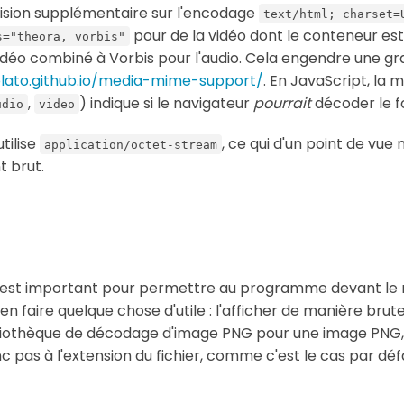
cision supplémentaire sur l'encodage
text/html; charset=
pour de la vidéo dont le conteneur es
s="theora, vorbis"
idéo combiné à Vorbis pour l'audio. Cela engendre une gra
lato.github.io/media-mime-support/
. En JavaScript, la
,
) indique si le navigateur
pourrait
décoder le fo
udio
video
tilise
, ce qui d'un point de vu
application/octet-stream
 brut.
est important pour permettre au programme devant le re
'en faire quelque chose d'utile : l'afficher de manière bru
liothèque de décodage d'image PNG pour une image PNG, 
onc pas à l'extension du fichier, comme c'est le cas par déf