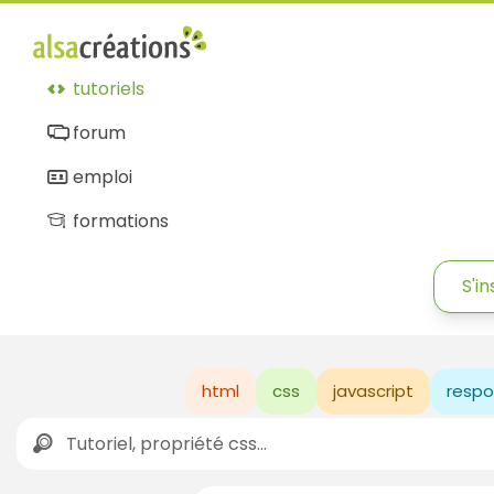
tutoriels
forum
emploi
formations
S'in
html
css
javascript
respo