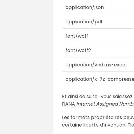
application/json
application/pdf
font/woff
font/woff2
application/vnd.ms-excel
application/x-7z-compress
Et ainsi de suite : vous saisiss
l'IANA
Internet Assigned Numbe
Les formats propriétaires peu
certaine liberté d'invention. F