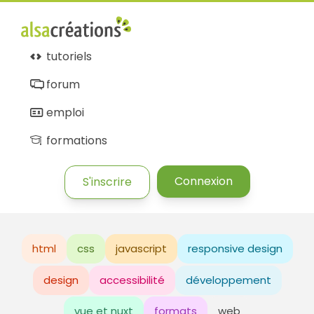
tutoriels
forum
emploi
formations
Connexion
S'inscrire
html
css
javascript
responsive design
design
accessibilité
développement
vue et nuxt
formats
web