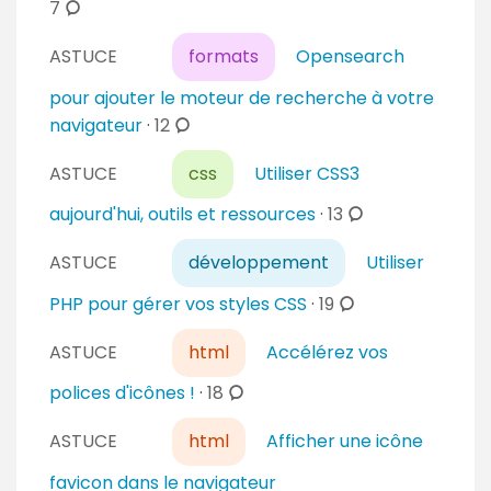
c
7
s
o
ASTUCE
formats
Opensearch
m
m
pour ajouter le moteur de recherche à votre
e
c
navigateur
·
12
n
o
t
ASTUCE
css
Utiliser CSS3
m
a
m
c
aujourd'hui, outils et ressources
·
13
i
e
o
r
n
ASTUCE
développement
Utiliser
m
e
t
m
c
PHP pour gérer vos styles CSS
·
19
s
a
e
o
i
n
ASTUCE
html
Accélérez vos
m
r
t
m
c
polices d'icônes !
·
18
e
a
e
o
s
i
n
ASTUCE
html
Afficher une icône
m
r
t
m
favicon dans le navigateur
e