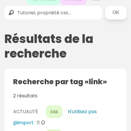
Rechercher
Résultats de la
recherche
Recherche par tag
link
2 résultats
ACTUALITÉ
css
N'utilisez pas
c
@import
·
11
o