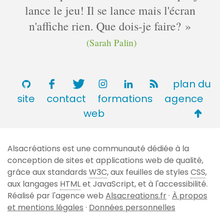
lance le jeu! Il se lance mais l'écran
n'affiche rien. Que dois-je faire?
(Sarah Palin)
plan du
site
contact
formations
agence
Retou
web
en
haut
Alsacréations est une communauté dédiée à la
de
conception de sites et applications web de qualité,
page
grâce aux standards
W3C
, aux feuilles de styles
CSS
,
aux langages
HTML
et JavaScript, et à l'accessibilité.
Réalisé par l'agence web
Alsacreations.fr
·
À propos
et mentions légales
·
Données personnelles