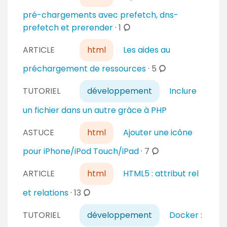
a
pré-chargements avec prefetch, dns-
i
c
prefetch et prerender
·
1
r
o
e
ARTICLE
html
Les aides au
m
s
m
c
préchargement de ressources
·
5
e
o
n
TUTORIEL
développement
Inclure
m
t
m
un fichier dans un autre grâce à PHP
a
e
i
n
ASTUCE
html
Ajouter une icône
r
t
c
pour iPhone/iPod Touch/iPad
·
7
e
a
o
s
i
ARTICLE
html
HTML5 : attribut rel
m
r
m
c
et relations
·
13
e
e
o
s
n
TUTORIEL
développement
Docker :
m
t