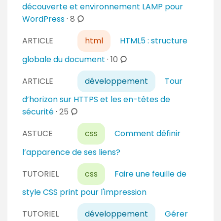
m
découverte et environnement LAMP pour
a
e
c
WordPress
·
8
i
n
o
r
t
ARTICLE
html
HTML5 : structure
m
e
a
m
c
globale du document
·
10
s
i
e
o
r
n
ARTICLE
développement
Tour
m
e
t
m
d’horizon sur HTTPS et les en-têtes de
s
a
e
c
sécurité
·
25
i
n
o
r
t
ASTUCE
css
Comment définir
m
e
a
m
l’apparence de ses liens?
s
i
e
r
n
TUTORIEL
css
Faire une feuille de
e
t
style CSS print pour l'impression
s
a
i
TUTORIEL
développement
Gérer