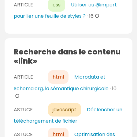
ARTICLE
css
Utiliser ou @import
m
m
c
pour lier une feuille de styles ?
·
16
e
o
n
m
t
m
a
e
Recherche dans le contenu
i
n
link
r
t
e
a
s
ARTICLE
html
Microdata et
i
r
c
Schema.org, la sémantique chirurgicale
·
10
e
o
s
m
ASTUCE
javascript
Déclencher un
m
e
téléchargement de fichier
n
t
ASTUCE
html
Optimisation des