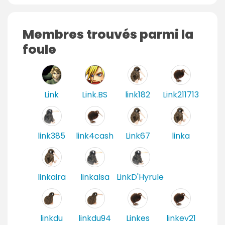
r
t
e
a
Membres trouvés parmi la
s
i
foule
r
e
s
Link
Link.BS
link182
Link211713
link385
link4cash
Link67
linka
linkaira
linkalsa
LinkD'Hyrule
linkdu
linkdu94
Linkes
linkev21