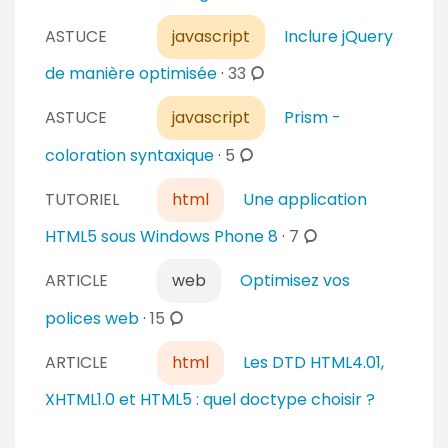
a
e
s
i
n
ASTUCE
javascript
Inclure jQuery
r
t
c
de manière optimisée
·
33
e
a
o
s
i
ASTUCE
javascript
Prism -
m
r
m
c
coloration syntaxique
·
5
e
e
o
s
n
TUTORIEL
html
Une application
m
t
m
c
HTML5 sous Windows Phone 8
·
7
a
e
o
i
n
ARTICLE
web
Optimisez vos
m
r
t
m
c
polices web
·
15
e
a
e
o
s
i
n
ARTICLE
html
Les DTD HTML4.01,
m
r
t
m
XHTML1.0 et HTML5 : quel doctype choisir ?
e
a
e
s
i
n