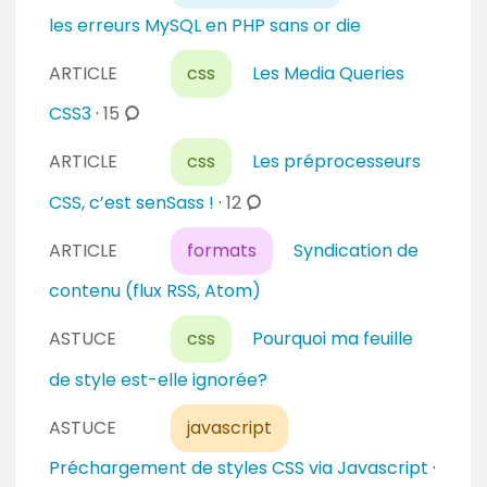
r
les erreurs MySQL en PHP sans or die
e
s
ARTICLE
css
Les Media Queries
c
CSS3
·
15
o
ARTICLE
css
Les préprocesseurs
m
m
c
CSS, c’est senSass !
·
12
e
o
n
ARTICLE
formats
Syndication de
m
t
m
contenu (flux RSS, Atom)
a
e
i
n
ASTUCE
css
Pourquoi ma feuille
r
t
de style est-elle ignorée?
e
a
s
i
ASTUCE
javascript
r
Préchargement de styles CSS via Javascript
·
e