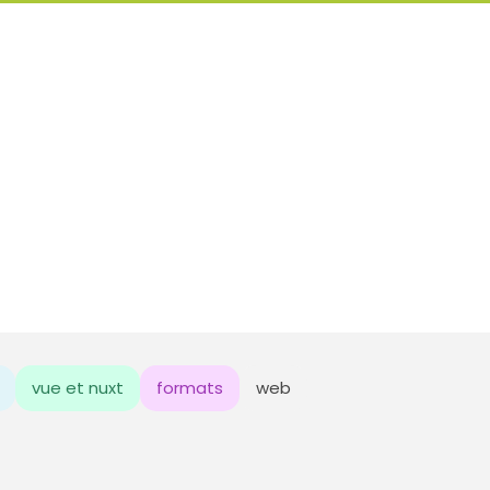
vue et nuxt
formats
web