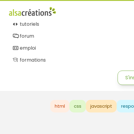
tutoriels
forum
emploi
formations
S'in
html
css
javascript
respo