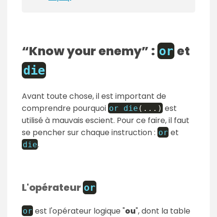
Know your enemy
:
et
or
die
Avant toute chose, il est important de
comprendre pourquoi
est
or
die
(
...
)
utilisé à mauvais escient. Pour ce faire, il faut
se pencher sur chaque instruction :
et
or
.
die
L'opérateur
or
est l'opérateur logique "
ou
", dont la table
or