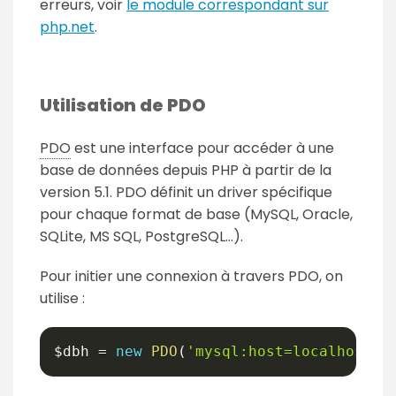
erreurs, voir
le module correspondant sur
php.net
.
Utilisation de PDO
PDO
est une interface pour accéder à une
base de données depuis PHP à partir de la
version 5.1. PDO définit un driver spécifique
pour chaque format de base (MySQL, Oracle,
SQLite, MS SQL, PostgreSQL...).
Pour initier une connexion à travers PDO, on
utilise :
$dbh
=
new
PDO
(
'mysql:host=localhost;d