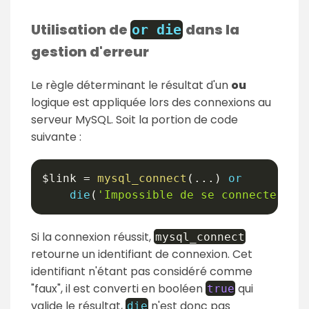
Utilisation de
dans la
or
die
gestion d'erreur
Le règle déterminant le résultat d'un
ou
logique est appliquée lors des connexions au
serveur MySQL. Soit la portion de code
suivante :
$link
=
mysql_connect
(
...
)
or
die
(
'Impossible de se connecter au
Si la connexion réussit,
mysql_connect
retourne un identifiant de connexion. Cet
identifiant n'étant pas considéré comme
"faux", il est converti en booléen
qui
true
valide le résultat,
n'est donc pas
die