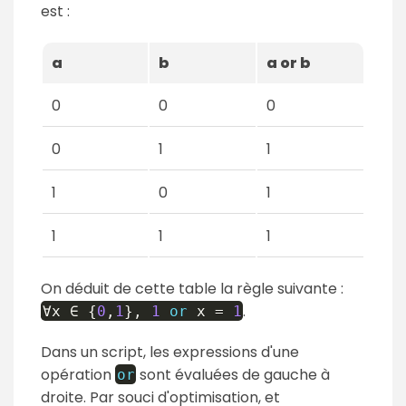
est :
a
b
a or b
0
0
0
0
1
1
1
0
1
1
1
1
On déduit de cette table la règle suivante :
.
∀x ∈
{
0
,
1
}
,
1
or
x
=
1
Dans un script, les expressions d'une
opération
sont évaluées de gauche à
or
droite. Par souci d'optimisation, et