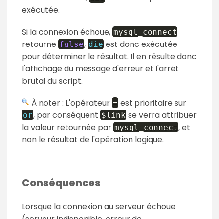
exécutée.
Si la connexion échoue,
mysql_connect
retourne
,
est donc exécutée
false
die
pour déterminer le résultat. Il en résulte donc
l'affichage du message d'erreur et l'arrêt
brutal du script.
À noter : L'opérateur
est prioritaire sur
=
, par conséquent
se verra attribuer
or
$link
la valeur retournée par
, et
mysql_connect
non le résultat de l'opération logique.
Conséquences
Lorsque la connexion au serveur échoue
(serveur indisponible, erreur de