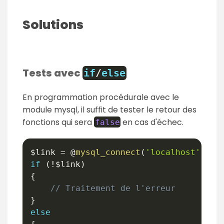
Solutions
Tests avec
if
/
else
En programmation procédurale avec le
module mysql, il suffit de tester le retour des
fonctions qui sera
en cas d'échec.
false
$link
=
 @
mysql_connect
(
'localhost'
,
'r
if
(
!
$link
)
{
// Traitement de l'erreur
}
else