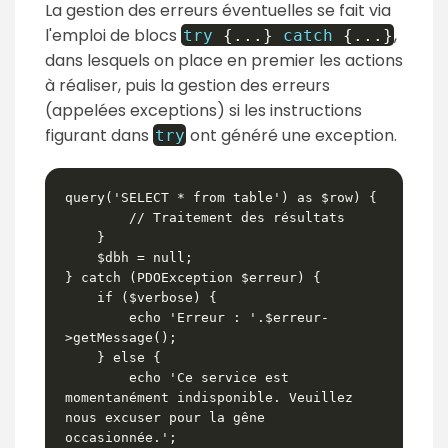
La gestion des erreurs éventuelles se fait via
l'emploi de blocs
,
try
{
...
}
catch
{
...
}
dans lesquels on place en premier les actions
à réaliser, puis la gestion des erreurs
(appelées exceptions) si les instructions
figurant dans
ont généré une exception.
try
query('SELECT * from table') as $row) {

        // Traitement des résultats

    }

    $dbh = null;

} catch (PDOException $erreur) {

    if ($verbose) {

        echo 'Erreur : '.$erreur-
>getMessage();

    } else {

        echo 'Ce service est 
momentanément indisponible. Veuillez 
nous excuser pour la gêne 
occasionnée.';
