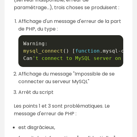
paramétrage…), trois choses se produisent :
Affichage d'un message d'erreur de la part
de PHP, du type :
Warning
:
mysql_connect
(
)
[
function
.
mysql
-
conne
Can
't connect to MySQL server on '
loc
Affichage du message "Impossible de se
connecter au serveur MySQL"
Arrêt du script
Les points 1 et 3 sont problématiques. Le
message d'erreur de PHP :
est disgrâcieux,