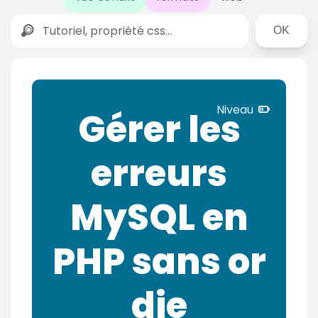
Rechercher
N
Niveau
Gérer les
i
v
erreurs
e
a
u
MySQL en
c
o
PHP sans or
n
f
i
die
r