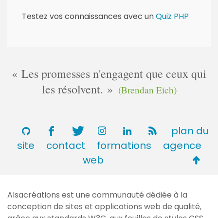
e
Testez vos connaissances avec un
Quiz PHP
s
:
Les promesses n'engagent que ceux qui
les résolvent.
(Brendan Eich)
plan du
site
contact
formations
agence
Retou
web
en
haut
Alsacréations est une communauté dédiée à la
de
conception de sites et applications web de qualité,