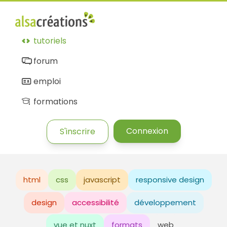
tutoriels
forum
emploi
formations
Connexion
S'inscrire
html
css
javascript
responsive design
design
accessibilité
développement
vue et nuxt
formats
web