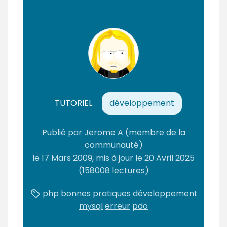
m
é
TUTORIEL
développement
Publié par
Jerome A
(membre de la
communauté)
le
17 Mars 2009
, mis à jour le
20 Avril 2025
(158008 lectures)
php
bonnes pratiques
développement
mysql
erreur
pdo