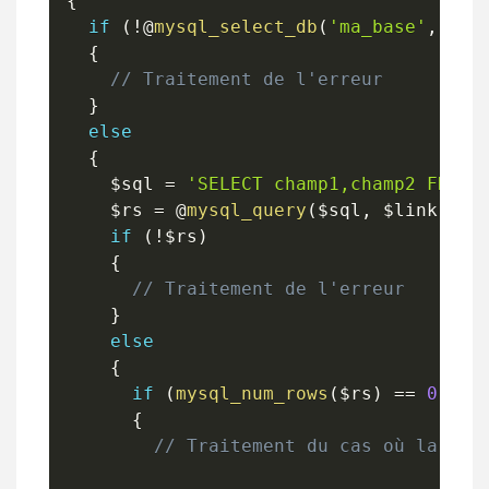
{
if
(
!
@
mysql_select_db
(
'ma_base'
,
$li
{
// Traitement de l'erreur
}
else
{
$sql
=
'SELECT champ1,champ2 FROM 
$rs
=
 @
mysql_query
(
$sql
,
$link
)
;
if
(
!
$rs
)
{
// Traitement de l'erreur
}
else
{
if
(
mysql_num_rows
(
$rs
)
==
0
)
{
// Traitement du cas où la req