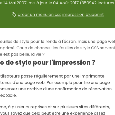
le
14 Mai 2007
, mis à jour le
04 Août 2017
(350942 lectures
créer un menu en css
impression
blueprint
 feuilles de style pour le rendu à l'écran, mais une page 
rimé. Coup de chance : les feuilles de style CSS servent a
 est pas belle, la vie ?
e de style pour l'impression ?
ilisateurs passe régulièrement par une imprimante
tenus d'une page web. Par exemple pour lire une page
conserver une archive d'une confirmation de réservation,
pectacle.
 à plusieurs reprises et sur plusieurs sites différents,
vous savez que cela peut être une expérience assez