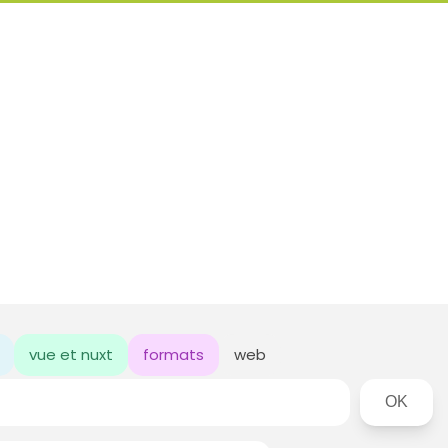
vue et nuxt
formats
web
Rechercher