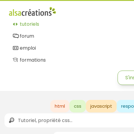
tutoriels
forum
emploi
formations
S'in
html
css
javascript
respo