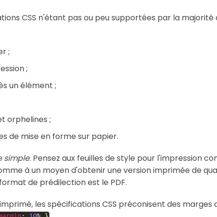
ations CSS n'étant pas ou peu supportées par la majorité
r ;
ession ;
ès un élément ;
t orphelines ;
es de mise en forme sur papier.
e simple
. Pensez aux feuilles de style pour l'impression c
s comme à un moyen d'obtenir une version imprimée de qua
 format de prédilection est le PDF.
mprimé, les spécifications CSS préconisent des marges de
.
margin
:
10
%
}