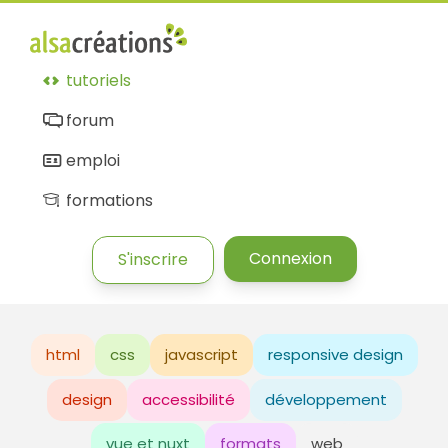
tutoriels
forum
emploi
formations
Connexion
S'inscrire
html
css
javascript
responsive design
design
accessibilité
développement
vue et nuxt
formats
web