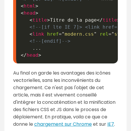
<
html
>
<
head
>
<
title
>
Titre de la page
</
title
>
<!--[if lte IE 7]> <link href="IE6
<
link
href
=
"
modern.css
"
rel
=
"
style
<!--[endif]-->
</
head
>
Au final on garde les avantages des icônes
vectorielles, sans les inconvénients du
chargement. Ce n'est pas l'objet de cet
article, mais il est vivement conseillé
d'intégrer la concaténation et la minification
des fichiers CSS et JS dans le process de
déploiement. En pratique, voila ce que ce
donne le
chargement sur Chrome
et sur
IE7
.