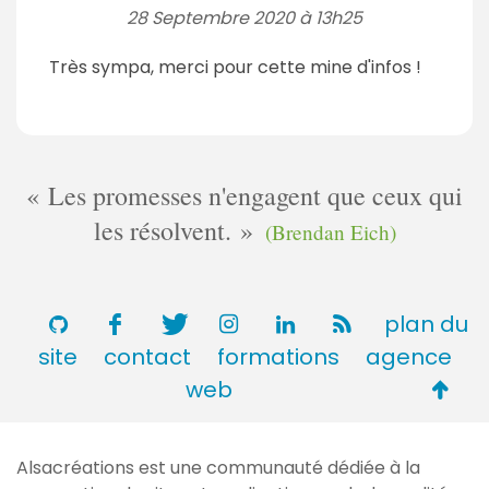
28 Septembre 2020 à 13h25
Très sympa, merci pour cette mine d'infos !
Les promesses n'engagent que ceux qui
les résolvent.
(Brendan Eich)
plan du
site
contact
formations
agence
Retou
web
en
haut
Alsacréations est une communauté dédiée à la
de