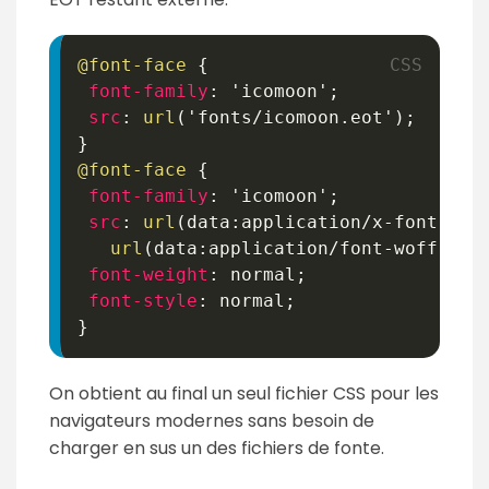
@font-face
{
font-family
:
'icomoon'
;
src
:
url
(
'fonts/icomoon.eot'
)
;
}
@font-face
{
font-family
:
'icomoon'
;
src
:
url
(
data:application/x-font-ttf
url
(
data:application/font-woff;cha
font-weight
:
 normal
;
font-style
:
 normal
;
}
On obtient au final un seul fichier CSS pour les
navigateurs modernes sans besoin de
charger en sus un des fichiers de fonte.