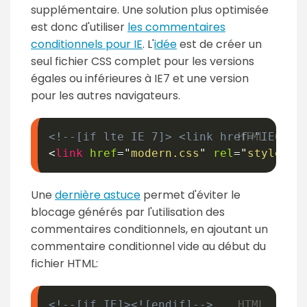
supplémentaire. Une solution plus optimisée
est donc d'utiliser
les commentaires
conditionnels pour IE
. L'
idée
est de créer un
seul fichier CSS complet pour les versions
égales ou inférieures à IE7 et une version
pour les autres navigateurs.
<!--[if lte IE 7]> <link href="IE67.c
<
link
href
=
"
modern.css
"
rel
=
"
styleshe
Une
dernière astuce
permet d'éviter le
blocage générés par l'utilisation des
commentaires conditionnels, en ajoutant un
commentaire conditionnel vide au début du
fichier HTML:
<!--[if IE]><![endif]-->