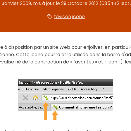
 Janvier 2009
, mis à jour le
29 Octobre 2012
(685442 lect
favicon
icone
e à disposition par un site Web pour enjoliver, en particu
ionné. Cette icône pourra être utilisée dans la barre d'adr
valise né de la contraction de « favorites » et « icon »), le