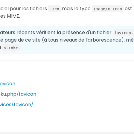
iciel pour les fichiers
mais le type
est 
.ico
image/x-icon
pes MIME.
ateurs récents vérifient la présence d'un fichier
favicon.
page de ce site (à tous niveaux de l'arborescence), mê
à
.
<link>
Favicon
oku.php/favicon
vices/favicon/