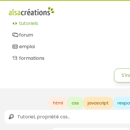
tutoriels
forum
emploi
formations
S'in
html
css
javascript
respo