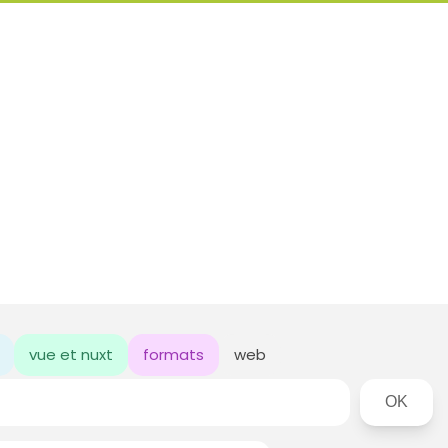
vue et nuxt
formats
web
Rechercher