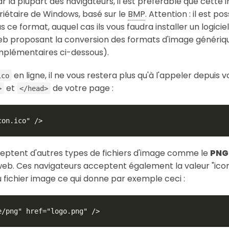
par la plupart des navigateurs, il est préférable que cette
priétaire de Windows, basé sur le
BMP
. Attention : il est po
ce format, auquel cas ils vous faudra installer un logiciel
 web proposant la conversion des formats d'image généri
complémentaires ci-dessous).
en ligne, il ne vous restera plus qu'à l'appeler depuis 
ico
et
de votre page :
>
</head>
con.ico" />
eptent d'autres types de fichiers d'image comme le
PN
b. Ces navigateurs acceptent également la valeur "icon"
 fichier image ce qui donne par exemple ceci :
e/png" href="logo.png" />