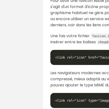
Pour avoir une favicon lisible 
s'agit d'un format d'icône pro
graphisme habituel ne gère pas 
ou encore utiliser un service
derniers, voir dans les liens 
Une fois votre fichier
favicon.
insérer entre les balises
<head
<link rel="icon" href="favi
Les navigateurs modernes acc
compressé, mieux adapté au we
pouvez ajouter le type MIME du
<link rel="icon" type="imag