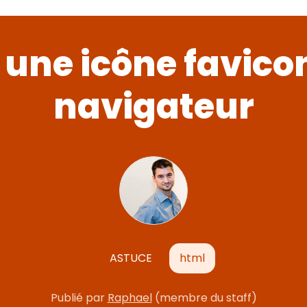
 une icône favico
navigateur
ASTUCE
html
Publié
par
Raphael
(membre du staff)