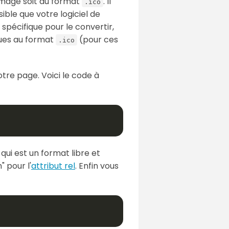
 image soit au format
. Il
.ico
ssible que votre logiciel de
 spécifique pour le convertir,
ques au format
(pour ces
.ico
votre page. Voici le code à
G
qui est un format libre et
 pour l'
attribut rel
. Enfin vous