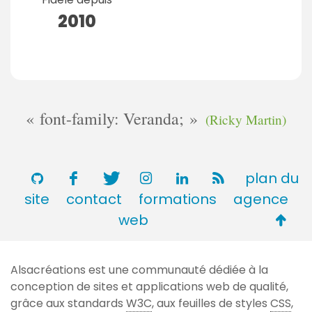
2010
font-family: Veranda;
(Ricky Martin)
plan du
site
contact
formations
agence
Retou
web
en
haut
Alsacréations est une communauté dédiée à la
de
conception de sites et applications web de qualité,
page
grâce aux standards
W3C
, aux feuilles de styles
CSS
,