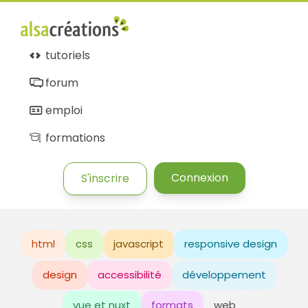
tutoriels
forum
emploi
formations
Connexion
S'inscrire
html
css
javascript
responsive design
design
accessibilité
développement
vue et nuxt
formats
web