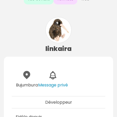
linkaira
Bujumbura
Message privé
Développeur
Fidèle depuis