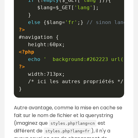
if
(
!
empty
(
$_GET
[
'lang'
]
)
)
{
$lang
=
$_GET
[
'lang'
]
;
}
else
{
$lang
=
'fr'
;
}
// sinon langue 
?>
#navigation {

<?php
echo
'  background:#262223 url(../i
?>
   width:713px;

   /* ici les autres propriétés */

Autre avantage, comme la mise en cache se
fait sur le nom de fichier et la querystring
(imaginez que
est
styles.php?lang=cn
différent de
), il n'y a
styles.php?lang=fr