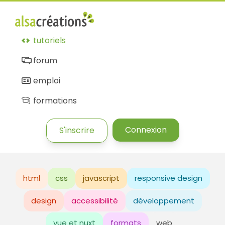
tutoriels
forum
emploi
formations
Connexion
S'inscrire
html
css
javascript
responsive design
design
accessibilité
développement
vue et nuxt
formats
web