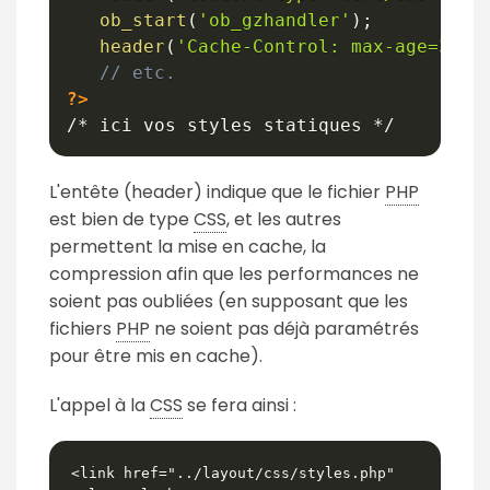
ob_start
(
'ob_gzhandler'
)
;
header
(
'Cache-Control: max-age=3153
// etc. 
?>
L'entête (header) indique que le fichier
PHP
est bien de type
CSS
, et les autres
permettent la mise en cache, la
compression afin que les performances ne
soient pas oubliées (en supposant que les
fichiers
PHP
ne soient pas déjà paramétrés
pour être mis en cache).
L'appel à la
CSS
se fera ainsi :
<link href="../layout/css/styles.php" 