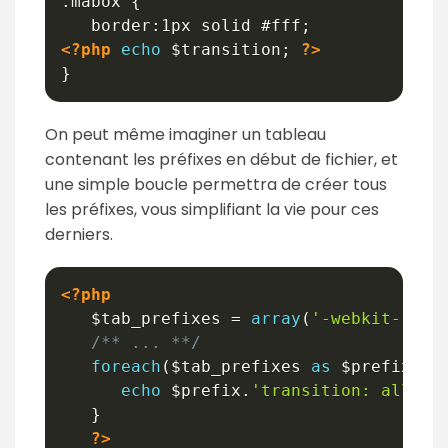
.mabox {

<?php
echo
$transition
;
?>
On peut même imaginer un tableau
contenant les préfixes en début de fichier, et
une simple boucle permettra de créer tous
les préfixes, vous simplifiant la vie pour ces
derniers.
<?php
$tab_prefixes
=
array
(
'-webkit-'
,
'-
/** ... **/
foreach
(
$tab_prefixes
as
$prefix
)
{
echo
$prefix
.
'transition: all 1s
}
?>