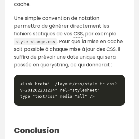
cache.
Une simple convention de notation
permettra de générer directement les
fichiers statiques de vos
CSS
, par exemple
. Pour que la mise en cache
style_<lang>.css
soit possible à chaque mise à jour des
CSS
, il
suffira de prévoir une date unique qui sera
passée en querystring, ce qui donnerait :
<link href="../layout/css/style_fr.css?
v=201202231234" rel="stylesheet" 
type="text/css" media="all" />
Conclusion