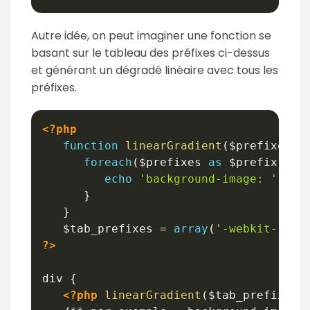
Autre idée, on peut imaginer une fonction se
basant sur le tableau des préfixes ci-dessus
et générant un dégradé linéaire avec tous les
préfixes.
<?php
function
linearGradient
(
$prefixes
,
foreach
(
$prefixes
as
$prefix
)
{
echo
'background-image: '
.
$pr
}
}
$tab_prefixes
=
array
(
'-webkit-'
,
'-
?>
div {

<?php
linearGradient
(
$tab_prefixes
,