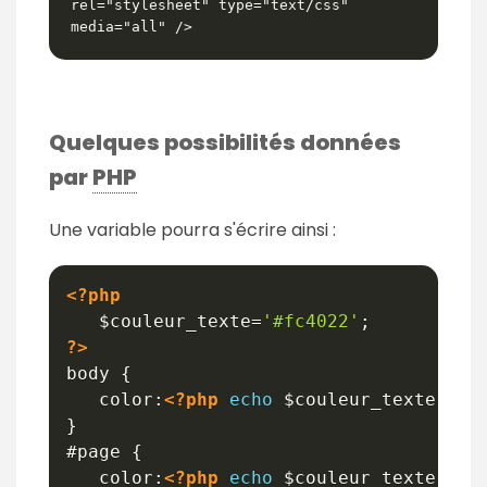
rel="stylesheet" type="text/css" 
media="all" />
Quelques possibilités données
par
PHP
Une variable pourra s'écrire ainsi :
<?php
$couleur_texte
=
'#fc4022'
;
?>
body {

   color:
<?php
echo
$couleur_texte
;
?>
;
}  

#page {

   color:
<?php
echo
$couleur_texte
;
?>
;