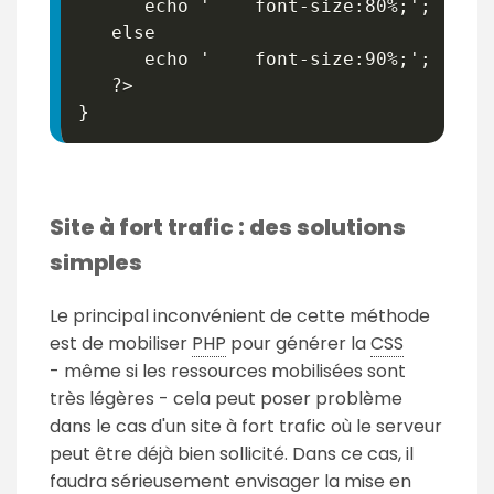
      echo 
'    font-size:80%;'
;
   else

      echo 
'    font-size:90%;'
;
}
Site à fort trafic : des solutions
simples
Le principal inconvénient de cette méthode
est de mobiliser
PHP
pour générer la
CSS
- même si les ressources mobilisées sont
très légères - cela peut poser problème
dans le cas d'un site à fort trafic où le serveur
peut être déjà bien sollicité. Dans ce cas, il
faudra sérieusement envisager la mise en