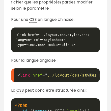
fichier quelles propriétés/parties modifier
selon le paramètre :
Pour une
CSS
en langue chinoise :
<link href="../layout/css/styles.php?
lang=cn" rel="stylesheet" 
type="text/css" media="all" />
Pour la langue anglaise :
<
link
href
=
"
../layout/css/styles.php?
La
CSS
peut donc être structurée ainsi :
<?php