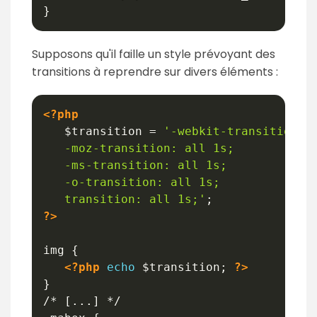
}
Supposons qu'il faille un style prévoyant des
transitions à reprendre sur divers éléments :
<?php
$transition
=
'-webkit-transition:  
   -moz-transition: all 1s;

   -ms-transition: all 1s;

   -o-transition: all 1s;

   transition: all 1s;'
;
?>
img {

<?php
echo
$transition
;
?>
}

/* [...] */
