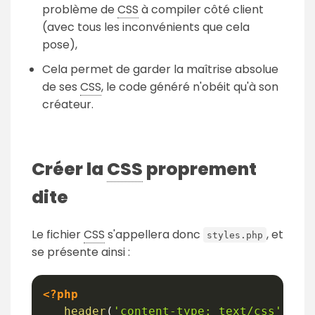
problème de
CSS
à compiler côté client
(avec tous les inconvénients que cela
pose),
Cela permet de garder la maîtrise absolue
de ses
CSS
, le code généré n'obéit qu'à son
créateur.
Créer la
CSS
proprement
dite
Le fichier
CSS
s'appellera donc
, et
styles.php
se présente ainsi :
<?php
header
(
'content-type: text/css'
)
;