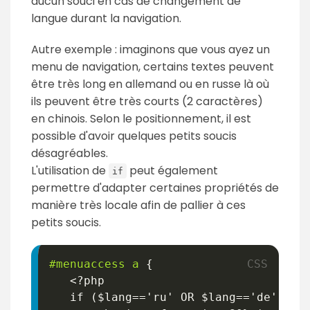
aucun souci en cas de changement de
langue durant la navigation.
Autre exemple : imaginons que vous ayez un
menu de navigation, certains textes peuvent
être très long en allemand ou en russe là où
ils peuvent être très courts (2 caractères)
en chinois. Selon le positionnement, il est
possible d'avoir quelques petits soucis
désagréables.
L'utilisation de
peut également
if
permettre d'adapter certaines propriétés de
manière très locale afin de pallier à ces
petits soucis.
#menuaccess
 a
{
   <?php

   if 
(
$lang==
'ru'
 OR $lang==
'de'
)