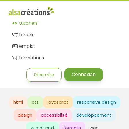
tutoriels
forum
emploi
formations
Connexion
S'inscrire
html
css
javascript
responsive design
design
accessibilité
développement
vue et nuxt
formats
web