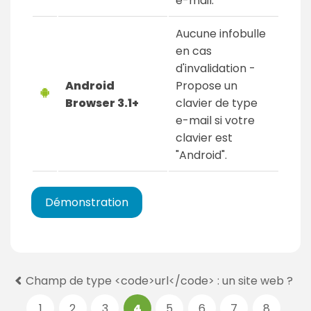
e-mail.
Aucune infobulle
en cas
d'invalidation -
Android
Propose un
Browser 3.1+
clavier de type
e-mail si votre
clavier est
"Android".
Démonstration
P
Champ de type <code>url</code> : un site web ?
a
1
2
3
4
5
6
7
8
g