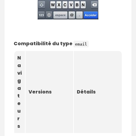
Compatibilité du type
email
N
a
vi
g
a
Versions
Détails
t
e
u
r
s