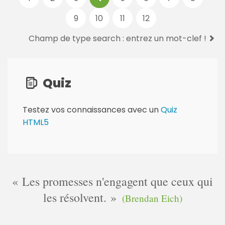
e
9
10
11
12
s
:
Champ de type search : entrez un mot-clef !
Quiz
Testez vos connaissances avec un
Quiz
HTML5
Les promesses n'engagent que ceux qui
les résolvent.
(Brendan Eich)