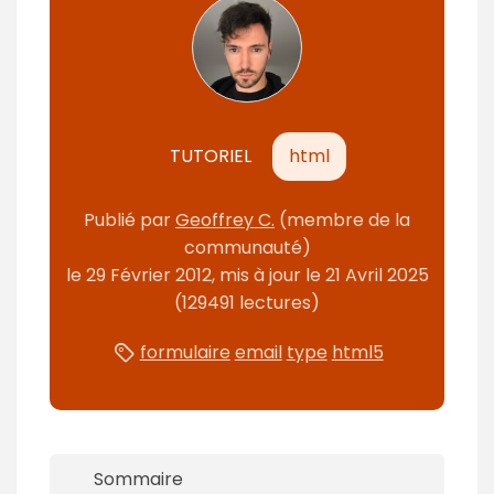
n
t
TUTORIEL
html
Publié par
Geoffrey C.
(membre de la
communauté)
le
29 Février 2012
, mis à jour le
21 Avril 2025
(129491 lectures)
formulaire
email
type
html5
Sommaire