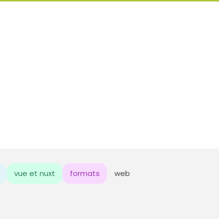
vue et nuxt
formats
web