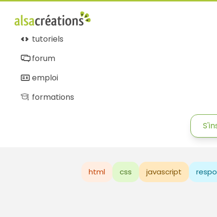
tutoriels
forum
emploi
formations
S'in
html
css
javascript
respo