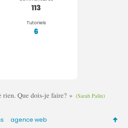
113
Tutoriels
6
e rien. Que dois-je faire?
(Sarah Palin)
Retou
ns
agence web