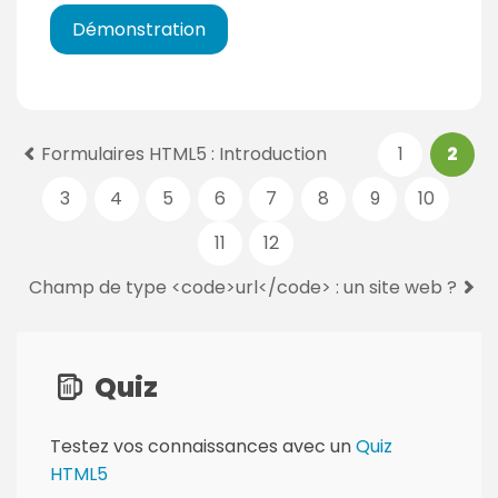
Démonstration
P
Formulaires HTML5 : Introduction
1
2
a
3
4
5
6
7
8
9
10
g
e
11
12
s
:
Champ de type <code>url</code> : un site web ?
Quiz
Testez vos connaissances avec un
Quiz
HTML5