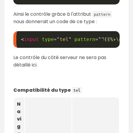
Ainsi le contrôle grâce à l'attribut
pattern
nous donnerait un code de ce type :
<
input
type
=
"
tel
"
pattern
=
"
^((\+\d{1,
Le contrôle du côté serveur ne sera pas
détaillé ici.
Compatibilité du type
tel
N
a
vi
g