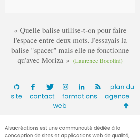
Quelle balise utilise-t-on pour faire
l'espace entre deux mots. J'essayais la
balise "spacer" mais elle ne fonctionne
qu'avec Moriza
(Laurence Bocolini)
plan du
site
contact
formations
agence
Retou
web
en
haut
Alsacréations est une communauté dédiée à la
de
conception de sites et applications web de qualité,