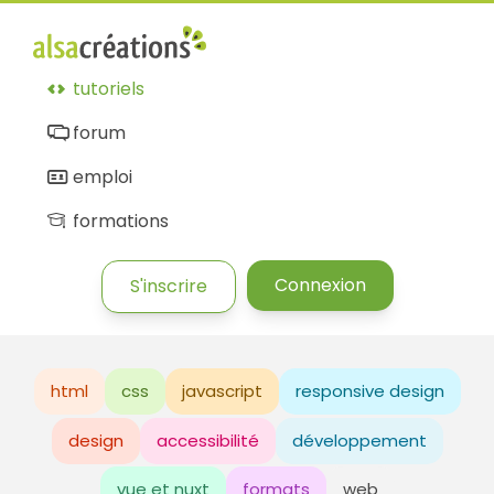
tutoriels
forum
emploi
formations
Connexion
S'inscrire
html
css
javascript
responsive design
design
accessibilité
développement
vue et nuxt
formats
web