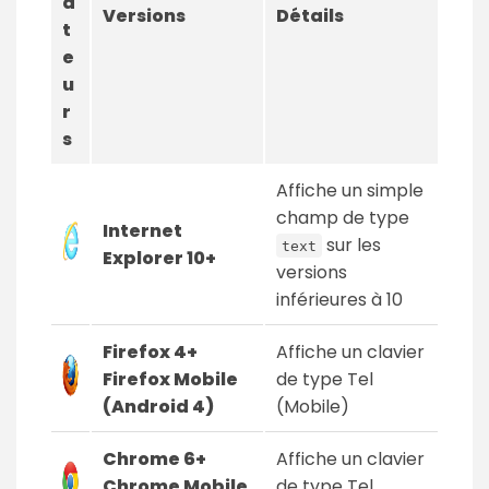
a
Versions
Détails
t
e
u
r
s
Affiche un simple
champ de type
Internet
sur les
text
Explorer 10+
versions
inférieures à 10
Firefox 4+
Affiche un clavier
Firefox Mobile
de type Tel
(Android 4)
(Mobile)
Chrome 6+
Affiche un clavier
Chrome Mobile
de type Tel