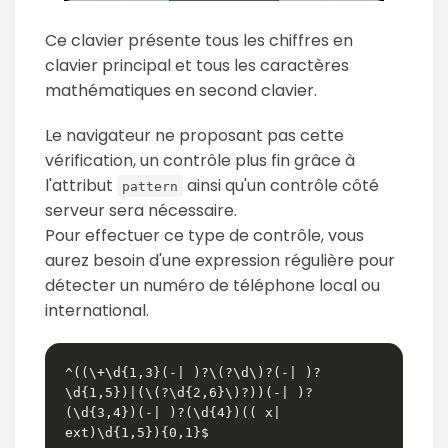
Ce clavier présente tous les chiffres en
clavier principal et tous les caractères
mathématiques en second clavier.
Le navigateur ne proposant pas cette
vérification, un contrôle plus fin grâce à
l'attribut
ainsi qu'un contrôle côté
pattern
serveur sera nécessaire.
Pour effectuer ce type de contrôle, vous
aurez besoin d'une expression régulière pour
détecter un numéro de téléphone local ou
international.
^((\+\d{1,3}(-| )?\(?\d\)?(-| )?
\d{1,5})|(\(?\d{2,6}\)?))(-| )?
(\d{3,4})(-| )?(\d{4})(( x| 
ext)\d{1,5}){0,1}$