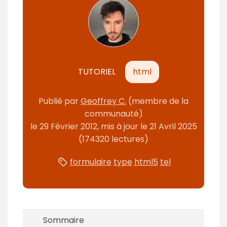
n
t
TUTORIEL
html
Publié par
Geoffrey C.
(membre de la
communauté)
le
29 Février 2012
, mis à jour le
21 Avril 2025
(174320 lectures)
formulaire
type
html5
tel
Sommaire