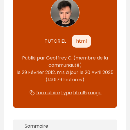
m
é
TUTORIEL
html
Publié par
Geoffrey C.
(membre de la
communauté)
le
29 Février 2012
, mis à jour le
20 Avril 2025
(140179 lectures)
formulaire
type
html5
range
Sommaire