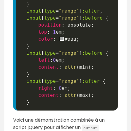
}
input
[
type
=
"range"
]
:after
,
  input
[
type
=
"range"
]
:before
{
position
:
 absolute
;
top
:
1
em
;
color
:
#aaa
;
}
input
[
type
=
"range"
]
:before
{
left
:
0
em
;
content
:
attr
(
min
)
;
}
input
[
type
=
"range"
]
:after
{
right
:
0
em
;
content
:
attr
(
max
)
;
}
Voici une démonstration combinée à un
script jQuery pour afficher un
output