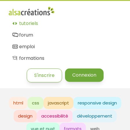
tutoriels
forum
emploi
formations
Connexion
S'inscrire
html
css
javascript
responsive design
design
accessibilité
développement
vue et nuxt
formats
web