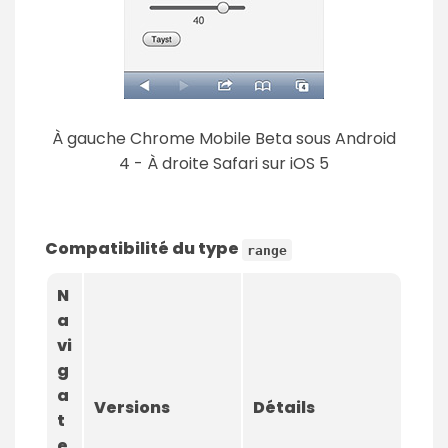
À gauche Chrome Mobile Beta sous Android
4 - À droite Safari sur iOS 5
Compatibilité du type
range
N
a
vi
g
a
Versions
Détails
t
e