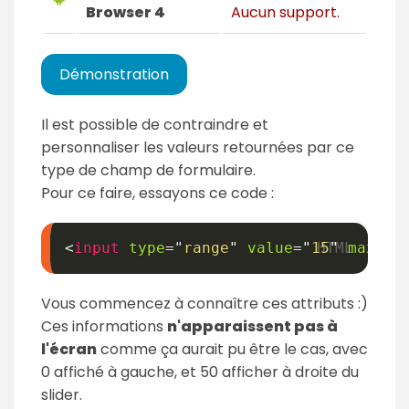
Browser 4
Aucun support.
Démonstration
Il est possible de contraindre et
personnaliser les valeurs retournées par ce
type de champ de formulaire.
Pour ce faire, essayons ce code :
<
input
type
=
"
range
"
value
=
"
15
"
max
=
"
5
Vous commencez à connaître ces attributs :)
Ces informations
n'apparaissent pas à
l'écran
comme ça aurait pu être le cas, avec
0 affiché à gauche, et 50 afficher à droite du
slider.