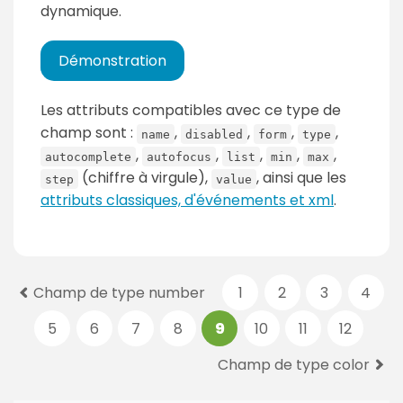
dynamique.
Démonstration
Les attributs compatibles avec ce type de
champ sont :
,
,
,
,
name
disabled
form
type
,
,
,
,
,
autocomplete
autofocus
list
min
max
(chiffre à virgule),
, ainsi que les
step
value
attributs classiques, d'événements et xml
.
P
Champ de type number
1
2
3
4
a
5
6
7
8
9
10
11
12
g
e
Champ de type color
s
: