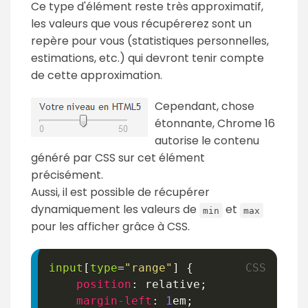
Ce type d'élément reste très approximatif,
les valeurs que vous récupérerez sont un
repère pour vous (statistiques personnelles,
estimations, etc.) qui devront tenir compte
de cette approximation.
Cependant, chose
étonnante, Chrome 16
autorise le contenu
généré par CSS sur cet élément
précisément.
Aussi, il est possible de récupérer
dynamiquement les valeurs de
et
min
max
pour les afficher grâce à CSS.
input
[
type
=
"range"
]
{
position
:
 relative
;
margin-left
:
1
em
;