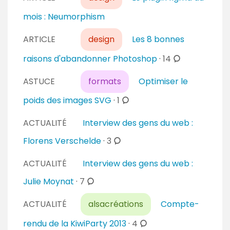
m
m
mois : Neumorphism
e
n
ARTICLE
design
Les 8 bonnes
t
c
raisons d'abandonner Photoshop
·
14
a
o
i
ASTUCE
formats
Optimiser le
m
r
m
c
poids des images SVG
·
1
e
e
o
s
n
ACTUALITÉ
Interview des gens du web :
m
t
m
c
Florens Verschelde
·
3
a
e
o
i
ACTUALITÉ
Interview des gens du web :
n
m
r
t
m
c
Julie Moynat
·
7
e
a
e
o
s
i
ACTUALITÉ
alsacréations
Compte-
n
m
r
t
m
c
rendu de la KiwiParty 2013
·
4
e