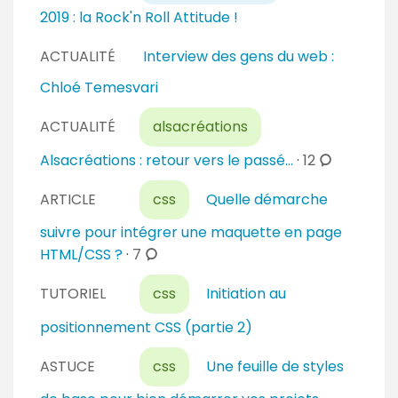
t
m
2019 : la Rock'n Roll Attitude !
a
e
i
n
ACTUALITÉ
Interview des gens du web :
r
t
Chloé Temesvari
e
a
s
i
ACTUALITÉ
alsacréations
r
c
Alsacréations : retour vers le passé...
·
12
e
o
s
ARTICLE
css
Quelle démarche
m
m
suivre pour intégrer une maquette en page
e
c
HTML/CSS ?
·
7
n
o
t
TUTORIEL
css
Initiation au
m
a
m
positionnement CSS (partie 2)
i
e
r
n
ASTUCE
css
Une feuille de styles
e
t