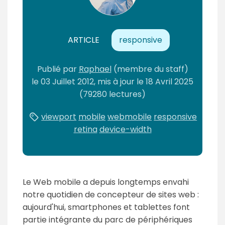
n
t
ARTICLE
responsive
Publié
par
Raphael
(membre du staff)
le
03 Juillet 2012
, mis à jour le
18 Avril 2025
(79280 lectures)
viewport
mobile
webmobile
responsive
retina
device-width
Le Web mobile a depuis longtemps envahi
notre quotidien de concepteur de sites web :
aujourd'hui, smartphones et tablettes font
partie intégrante du parc de périphériques