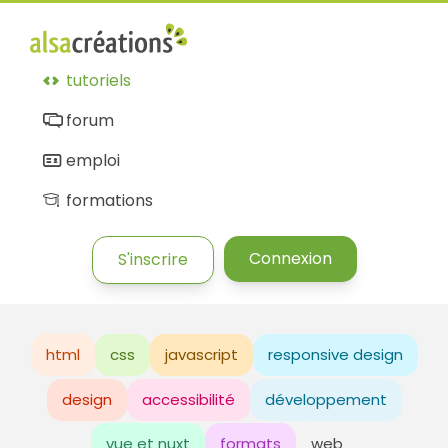
tutoriels
forum
emploi
formations
Connexion
S'inscrire
html
css
javascript
responsive design
design
accessibilité
développement
vue et nuxt
formats
web