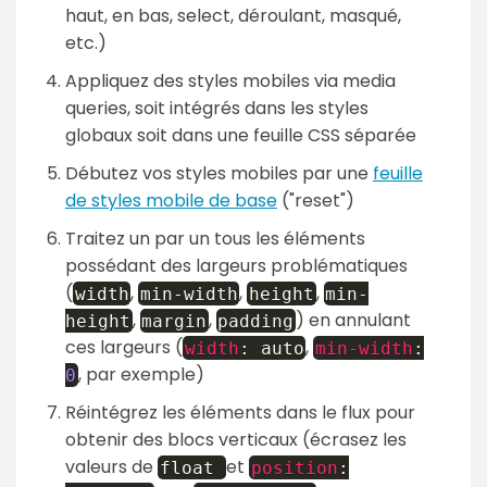
haut, en bas, select, déroulant, masqué,
etc.)
Appliquez des styles mobiles via media
queries, soit intégrés dans les styles
globaux soit dans une feuille CSS séparée
Débutez vos styles mobiles par une
feuille
de styles mobile de base
("reset")
Traitez un par un tous les éléments
possédant des largeurs problématiques
(
,
,
,
width
min-width
height
min-
,
,
) en annulant
height
margin
padding
ces largeurs (
,
width
:
auto
min-width
:
, par exemple)
0
Réintégrez les éléments dans le flux pour
obtenir des blocs verticaux (écrasez les
valeurs de
et
float
position
: