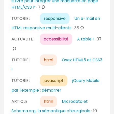
suivre pour intégrer une maquette en page
a
e
c
HTML/CSS ?
·
7
i
n
o
r
t
TUTORIEL
responsive
Un e-mail en
m
e
a
m
c
HTML responsive multi-clients
·
38
s
i
e
o
c
r
n
ACTUALITÉ
accessibilité
A table !
·
37
m
o
e
t
m
m
s
a
e
m
i
n
TUTORIEL
html
Osez HTML5 et CSS3
e
r
t
n
!
e
a
t
s
i
TUTORIEL
javascript
jQuery Mobile
a
r
i
par l'exemple : démarrer
e
r
s
e
ARTICLE
html
Microdata et
s
c
Schema.org, la sémantique chirurgicale
·
10