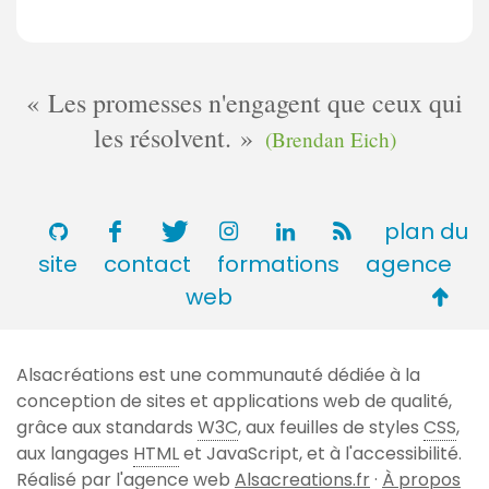
m
r
t
m
e
a
e
s
i
n
Les promesses n'engagent que ceux qui
r
t
les résolvent.
e
(Brendan Eich)
a
s
i
r
e
plan du
s
site
contact
formations
agence
Retou
web
en
haut
Alsacréations est une communauté dédiée à la
de
conception de sites et applications web de qualité,
page
grâce aux standards
W3C
, aux feuilles de styles
CSS
,
aux langages
HTML
et JavaScript, et à l'accessibilité.
Réalisé par l'agence web
Alsacreations.fr
·
À propos