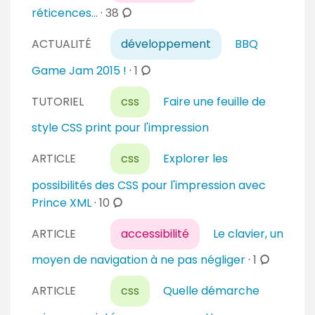
c
réticences...
·
38
r
o
e
ACTUALITÉ
développement
BBQ
m
s
m
c
Game Jam 2015 !
·
1
e
o
n
TUTORIEL
css
Faire une feuille de
m
t
m
style CSS print pour l'impression
a
e
i
n
ARTICLE
css
Explorer les
r
t
possibilités des CSS pour l'impression avec
e
a
c
Prince XML
·
10
s
i
o
r
ARTICLE
accessibilité
Le clavier, un
m
e
m
c
moyen de navigation à ne pas négliger
·
1
s
e
o
n
ARTICLE
css
Quelle démarche
m
t
m