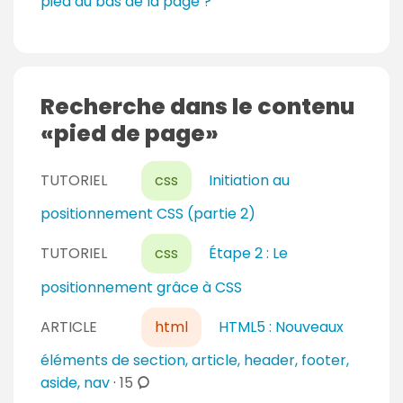
pied au bas de la page ?
Recherche dans le contenu
pied de page
TUTORIEL
css
Initiation au
positionnement CSS (partie 2)
TUTORIEL
css
Étape 2 : Le
positionnement grâce à CSS
ARTICLE
html
HTML5 : Nouveaux
éléments de section, article, header, footer,
c
aside, nav
·
15