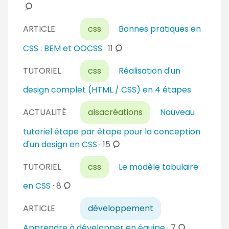
o
m
ARTICLE
css
Bonnes pratiques en
m
e
c
CSS : BEM et OOCSS
·
11
n
o
t
TUTORIEL
css
Réalisation d'un
m
a
m
design complet (HTML / CSS) en 4 étapes
i
e
r
n
ACTUALITÉ
alsacréations
Nouveau
e
t
tutoriel étape par étape pour la conception
s
a
c
d'un design en CSS
·
15
i
o
r
TUTORIEL
css
Le modèle tabulaire
m
e
m
c
en CSS
·
8
s
e
o
n
ARTICLE
développement
m
t
m
c
Apprendre à développer en équipe
·
7