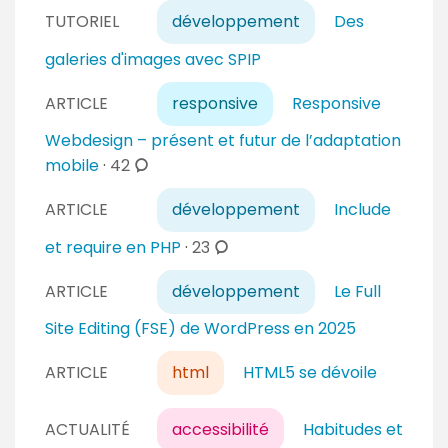
o
TUTORIEL
développement
Des
m
m
galeries d'images avec SPIP
e
n
ARTICLE
responsive
Responsive
t
Webdesign – présent et futur de l’adaptation
a
c
mobile
·
42
i
o
r
ARTICLE
développement
Include
m
e
m
c
et require en PHP
·
23
s
e
o
n
ARTICLE
développement
Le Full
m
t
m
Site Editing (FSE) de WordPress en 2025
a
e
i
n
ARTICLE
html
HTML5 se dévoile
r
t
e
a
ACTUALITÉ
accessibilité
Habitudes et
s
i