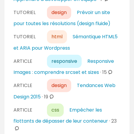
a
e
o
i
n
TUTORIEL
design
Prévoir un site
m
r
t
m
pour toutes les résolutions (design fluide)
e
a
e
s
i
n
TUTORIEL
html
Sémantique HTML5
r
t
et ARIA pour Wordpress
e
a
s
i
ARTICLE
responsive
Responsive
r
c
Images : comprendre srcset et sizes
·
15
e
o
s
ARTICLE
design
Tendances Web
m
m
c
Design 2015
·
19
e
o
n
ARTICLE
css
Empêcher les
m
t
m
c
flottants de dépasser de leur conteneur
·
23
a
e
o
i
n