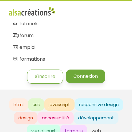
tutoriels
forum
emploi
formations
Connexion
S'inscrire
html
css
javascript
responsive design
design
accessibilité
développement
vue et nuxt
formats
web