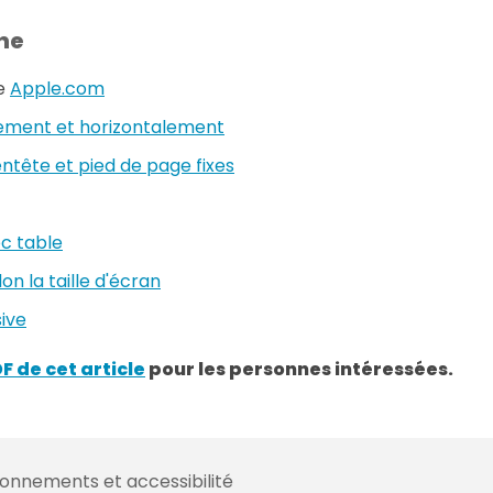
ne
te
Apple.com
lement et horizontalement
ntête et pied de page fixes
c table
n la taille d'écran
ive
F de cet article
pour les personnes intéressées.
ionnements et accessibilité