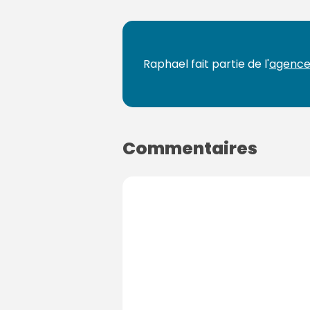
a
g
e
s
Raphael fait partie de l'
agence
:
Commentaires