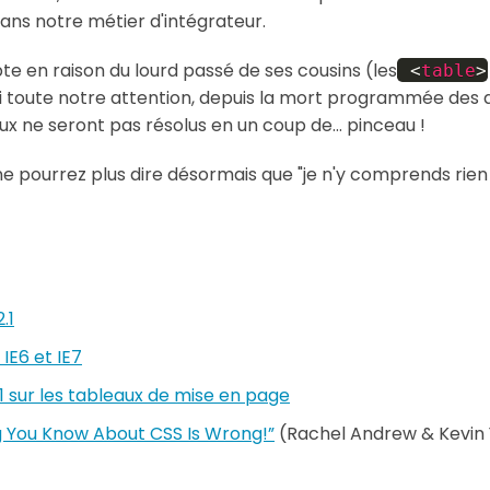
ns notre métier d'intégrateur.
e en raison du lourd passé de ses cousins (les
<
table
>
i toute notre attention, depuis la mort programmée des a
ux ne seront pas résolus en un coup de… pinceau !
 ne pourrez plus dire désormais que "je n'y comprends rie
.1
IE6 et IE7
 sur les tableaux de mise en page
ng You Know About CSS Is Wrong!”
(Rachel Andrew & Kevin Y