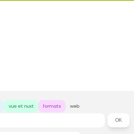
vue et nuxt
formats
web
Rechercher