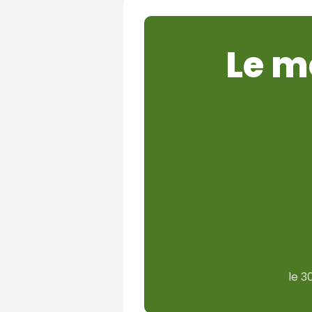
Le m
le
3