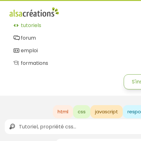
tutoriels
forum
emploi
formations
S'in
html
css
javascript
respo