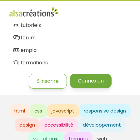
tutoriels
forum
emploi
formations
Connexion
S'inscrire
html
css
javascript
responsive design
design
accessibilité
développement
vue et nuxt
formats
web