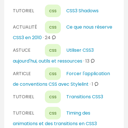
a
e
i
n
TUTORIEL
css
CSS3 Shadows
r
t
e
a
ACTUALITÉ
css
Ce que nous réserve
s
i
c
CSS3 en 2010
·
24
r
o
e
ASTUCE
css
Utiliser CSS3
m
s
m
c
aujourd'hui, outils et ressources
·
13
e
o
n
ARTICLE
css
Forcer l'application
m
t
m
c
de conventions CSS avec Stylelint
·
1
a
e
o
i
n
TUTORIEL
css
Transitions CSS3
m
r
t
m
e
a
e
TUTORIEL
css
Timing des
s
i
n
animations et des transitions en CSS3
r
t