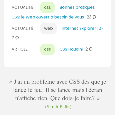
e
a
ACTUALITÉ
css
Bonnes pratiques
s
i
c
CSS: le Web ouvert a besoin de vous
·
23
r
o
e
ACTUALITÉ
web
Internet Explorer 10
·
m
s
m
c
7
e
o
c
n
ARTICLE
css
CSS Houdini
·
2
m
o
t
m
m
a
e
m
i
n
e
r
t
n
J'ai un problème avec CSS dès que je
e
a
t
s
lance le jeu! Il se lance mais l'écran
i
a
r
n'affiche rien. Que dois-je faire?
i
e
r
(Sarah Palin)
s
e