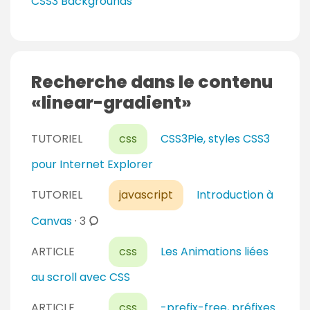
CSS3 Backgrounds
Recherche dans le contenu
linear-gradient
TUTORIEL
css
CSS3Pie, styles CSS3
pour Internet Explorer
TUTORIEL
javascript
Introduction à
c
Canvas
·
3
o
ARTICLE
css
Les Animations liées
m
m
au scroll avec CSS
e
n
ARTICLE
css
-prefix-free, préfixes