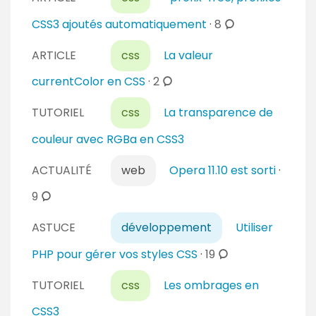
t
c
CSS3 ajoutés automatiquement
·
8
a
o
i
ARTICLE
css
La valeur
m
r
m
c
currentColor en CSS
·
2
e
e
o
s
n
TUTORIEL
css
La transparence de
m
t
m
couleur avec RGBa en CSS3
a
e
i
n
ACTUALITÉ
web
Opera 11.10 est sorti
·
r
t
c
9
e
a
o
s
i
ASTUCE
développement
Utiliser
m
r
m
c
PHP pour gérer vos styles CSS
·
19
e
e
o
s
n
TUTORIEL
css
Les ombrages en
m
t
m
CSS3